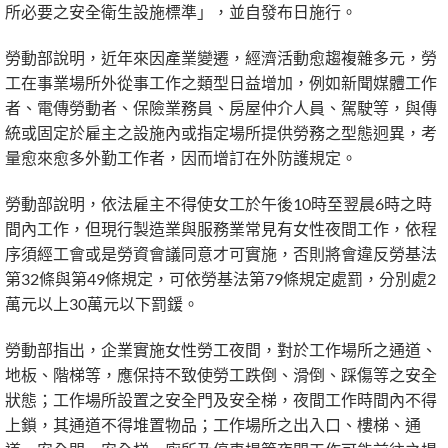
所必要之安全衛生設施標準」，並自發布日施行。
勞動部說明，近年來因產業變遷，經濟活動愈趨複雜多元，勞
工在事業場所外從事工作之類型日益增加，例如新聞媒體工作
者、電傳勞動者、保險業務員、房屋仲介人員、駕駛等，與傳
統或固定於雇主之設施內或指定場所提供勞務之型態迥異，考
量愈來愈多外勤工作者，因而增訂在外防護規定。
勞動部說明，依法雇主不得使女工於午後10時至翌晨6時之時
間內工作，但現行製造業與服務業常見有女性夜間工作，依程
序須經工會或是勞資會議同意才可實施，否則將會違反勞基法
第32條與第49條規定，可依勞基法第79條規定處罰，分別處2
萬元以上30萬元以下罰鍰。
勞動部指出，企業實施女性勞工夜間，對於工作場所之通道、
地板、階梯等，應保持不致使勞工跌倒、滑倒、踩傷等之安全
狀態；工作場所設置之安全門及安全梯，夜間工作時間內不得
上鎖，其通道不得堆置物品；工作場所之出入口、樓梯、通