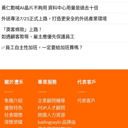
黃仁勳喊AI晶片不夠用 資料中心用量是過去十倍
外送專法7/21正式上路，打造更安全的外送產業環境
「奧客條款」上路！
如遇顧客欺辱、雇主應優先保護員工
✅員工自主性加班，一定要給加班費嗎？
關於灃禾
專業服務
代表客戶
集團介紹
企業顧問輔導
代表客戶
優勢特色
PDP人才顧問
社會關懷
跨國人力資源
得獎榮耀
bailingsayhi
品牌由