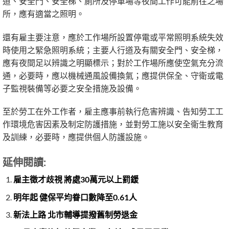
道、安全門、安全梯、廁所及停車場等夜間工作可能前往之場
所，應有適當之照明。
還有雇主要注意，應於工作場所設置停電或平常照明系統失效
時使用之緊急照明系統；主要人行道及有關安全門、安全梯，
應有夜間足以辨識之明顯標示；對於工作場所應使空氣充分流
通，必要時，應以機械通風設備換氣；應提供保全、守衛或電
子監視裝備等必要之安全措施及設備。
至於勞工在外工作者，雇主應事前執行危害辨識、告知勞工工
作環境危害因素及制定防護措施，並對勞工施以安全衛生教育
及訓練，必要時，應提供個人防護設施。
延伸閱讀:
雇主徵才歧視 將處30萬元以上罰鍰
明年起 健保平均眷口數降至0.61人
新法上路 北市輔導提撥舊制勞退金