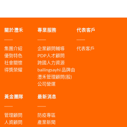
關於灃禾
專業服務
代表客戶
集團介紹
企業顧問輔導
代表客戶
優勢特色
PDP人才顧問
社會關懷
跨國人力資源
得獎榮耀
bailingsayhi
品牌由
灃禾管理顧問(股)
公司營運
黃金團隊
最新消息
管理顧問
防疫專區
人資顧問
產業新聞