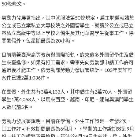
50條條文。
勞動力發展署指出，其中就服法第50條規定，雇主聘僱就讀於
公立或已立案私立大專校院之外國留學生、就讀於公立或已立
案私立高級中等以上學校之僑生及其他華裔學生從事工作，除
寒暑假外，每星期最長為20小時。
目前隨著臺灣高等教育與國際接軌，愈來愈多外國留學生及僑
生來臺進修，如果有打工需求，需事先向勞動部申請工作許可
通過後才能工作，依勞動部勞動力發展署統計，103年度許可
案件已達2萬1,036件。
在臺僑、外生共有3萬4,133人，其中僑生有2萬70人、外國留
學生1萬4,063人，以馬來西亞、越南、印尼、緬甸與澳門學生
人數居前5名。
勞動力發展署說明，目前在學僑、外生工作證是一年發2次，
其工作許可有效期間最長為6個月，下學期的工作證期效到9月
份，該工作證將不需換發，新法於6月19日生效後，僑、外生