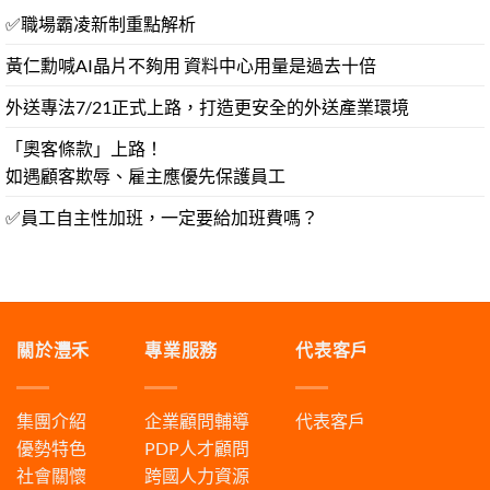
✅職場霸凌新制重點解析
黃仁勳喊AI晶片不夠用 資料中心用量是過去十倍
外送專法7/21正式上路，打造更安全的外送產業環境
「奧客條款」上路！
如遇顧客欺辱、雇主應優先保護員工
✅員工自主性加班，一定要給加班費嗎？
關於灃禾
專業服務
代表客戶
集團介紹
企業顧問輔導
代表客戶
優勢特色
PDP人才顧問
社會關懷
跨國人力資源