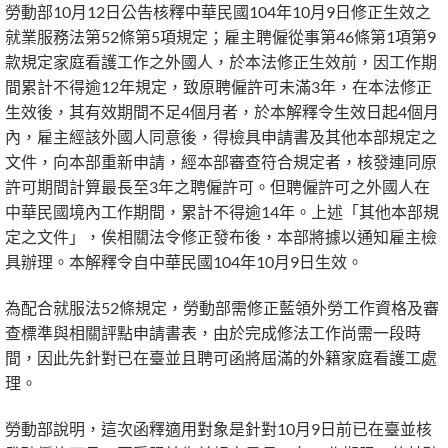
勞動部10月12日公告核釋中華民國104年10月9日修正生效之
就業服務法第52條第5項規定；雇主聘僱從事第46條第1項第9
款規定家庭看護工作之外國人，於本法修正生效前，因工作期
間累計不得逾12年規定，致原聘僱許可未滿3年，在本法修正
生效後，其有效期間不足4個月者，於本解釋令生效日起4個月
內，雇主經該外國人同意後，得檢具申請書及其他本部規定之
文件，向本部重新申請，經本部審查符合規定者，核發連同原
許可期間計算最長至3年之聘僱許可。但聘僱許可之外國人在
中華民國境內工作期間，累計不得逾14年。上述「其他本部規
定之文件」，俟相關法令修正發布後，本部將據以通知雇主檢
具辦理。本解釋令自中華民國104年10月9日生效。
為配合就服法52條規定，勞動部需修正藍領外勞工作資格及審
查標準與相關評點申請書表，由於完成修法工作尚需一段時
間，因此先針對已在臺並且聘可函將屆滿的外籍家庭看護工處
理。
勞動部說明，這次函釋適用對象是針對10月9日前已在臺並核