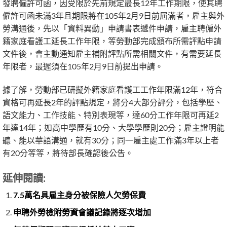
發聘僱許可函，因受限於先前規定最長12年工作期限，使其聘
僱許可函未滿3年且期限將在105年2月9日前屆滿者，雇主與外
勞溝通後，先以「資料異動」申請書表遞件申請，雇主聘僱外
籍家庭看護工延長工作年限，等勞動部完成頒布所需評點申請
文件後，會主動通知雇主補附評點所需相關文件，有需要延長
年限者，最遲須在105年2月9日前提出申請。
據了解，勞動部已研擬外籍家庭看護工工作年限滿12年，符合
資格可再延長2年的評點規定，將分4大部分評分，包括學歷、
語文能力、工作技能、特別表現等，達60分工作年限可再延2
年達14年；如高中學歷有10分、大學學歷則20分；雇主證明能
聽、能以華語溝通，就有30分；同一雇主處工作滿3年以上者
有20分等等，將待部長確認後公告。
延伸閱讀:
7.5萬名具雇主身分被保險人欠勞保費
申聘外勞檢附勞資會議記錄將逐次增加