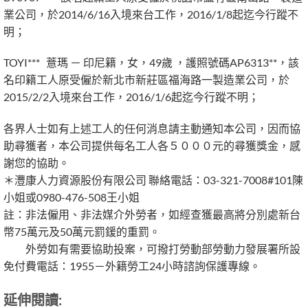
業公司，於2014/6/16入境來台工作，2016/1/8起迄今行蹤不
明；
TOYI*** 薏瑪 － 印尼籍，女，49歲 ，護照號碼AP6313**，該
名印籍工人原受僱於新北市新莊區福海路一製造業公司，於
2015/2/2入境來台工作，2016/1/6起迄今行蹤不明；
各界人士如有上述工人的任何消息請主動通知本公司，因而協
助尋獲者，本公司提供每名工人各５０００元的尋獲獎金，感
謝您的協助。
＊灃康人力資源股份有限公司 聯絡電話：03-321-7008#101陳
小姐或0980-476-508王小姐
註：非法僱用、非法媒介外勞者，如經查獲最高將分別處新台
幣75萬元及50萬元罰鍰的重罰。
外勞如有需要協助投案，可撥打勞動部勞動力發展署所設
免付費電話：1955－外籍勞工24小時諮詢保護專線。
延伸閱讀: