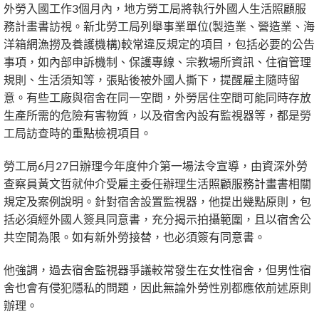
外勞入國工作3個月內，地方勞工局將執行外國人生活照顧服
務計畫書訪視。新北勞工局列舉事業單位(製造業、營造業、海
洋箱網漁撈及養護機構)較常違反規定的項目，包括必要的公告
事項，如內部申訴機制、保護專線、宗教場所資訊、住宿管理
規則、生活須知等，張貼後被外國人撕下，提醒雇主隨時留
意。有些工廠與宿舍在同一空間，外勞居住空間可能同時存放
生產所需的危險有害物質，以及宿舍內設有監視器等，都是勞
工局訪查時的重點檢視項目。
勞工局6月27日辦理今年度仲介第一場法令宣導，由資深外勞
查察員黃文哲就仲介受雇主委任辦理生活照顧服務計畫書相關
規定及案例說明。針對宿舍設置監視器，他提出幾點原則，包
括必須經外國人簽具同意書，充分揭示拍攝範圍，且以宿舍公
共空間為限。如有新外勞接替，也必須簽有同意書。
他強調，過去宿舍監視器爭議較常發生在女性宿舍，但男性宿
舍也會有侵犯隱私的問題，因此無論外勞性別都應依前述原則
辦理。