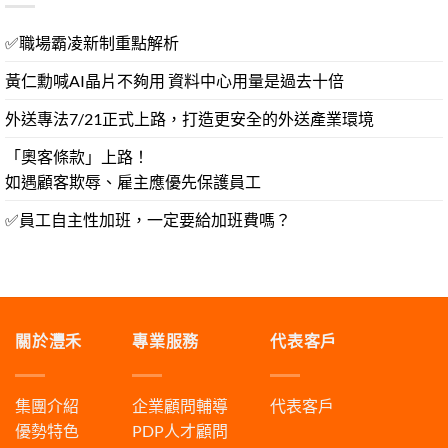
✅職場霸凌新制重點解析
黃仁勳喊AI晶片不夠用 資料中心用量是過去十倍
外送專法7/21正式上路，打造更安全的外送產業環境
「奧客條款」上路！
如遇顧客欺辱、雇主應優先保護員工
✅員工自主性加班，一定要給加班費嗎？
關於灃禾
專業服務
代表客戶
集團介紹
企業顧問輔導
代表客戶
優勢特色
PDP人才顧問