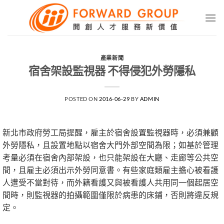
Skip
to
content
產業新聞
宿舍架設監視器 不得侵犯外勞隱私
POSTED ON
2016-06-29
BY
ADMIN
新北市政府勞工局提醒，雇主於宿舍設置監視器時，必須兼顧
外勞隱私，且設置地點以宿舍大門外部空間為限；如基於管理
考量必須在宿舍內部架設，也只能架設在大廳、走廊等公共空
間，且雇主必須出示外勞同意書。有些家庭類雇主擔心被看護
人遭受不當對待，而外籍看護又與被看護人共用同一個起居空
間時，則監視器的拍攝範圍僅限於病患的床鋪，否則將違反規
定。