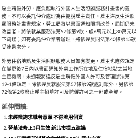
雇主聘僱外勞，應負起執行外國人生活照顧服務計畫書的義
務，不可以委託仲介處理為由擺脫雇主責任。雇主違反生活照
顧服務計畫書規定，勞工局將以書面通知限期改善，屆期仍未
改善者，將依就業服務法第57條第9款，處6萬元以上30萬元以
下罰鍰；如有委託仲介業者辦理，將依違反同法第40條第15款
受連帶處分。
外勞住宿地點及生活照顧服務人員如有變更，雇主也應依規定
在變更後7日內以書面通知外勞工作所在地及住宿地點之當地
主管機關，未通報將違反雇主聘僱外國人許可及管理辦法第
19-1條規定，除依違反就服法第57條第9款處罰鍰外，另依第
72條第2款廢止雇主招募許可及聘僱許可之一部或全部。
延伸閱讀:
未經徵詢求職者意願 不得流用個資
勞基法修正3月生效 新北市提五建議