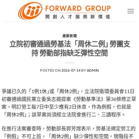
Skip
to
content
產業新聞
立院初審通過勞基法「周休二例｣ 勞團支
持 勞動部指缺乏彈性空間
POSTED ON
2016-07-14
BY
ADMIN
爭議已久的「1例1休｣或「周休2例｣，立法院衛環委員會11日
初審通過國民黨立委吳志揚提案《勞動基準法》第36條修正草
案，明訂勞工每7日中至少應有2日休息，作為例假，也就是
「周休2例｣；該草案尚須經立法院會進行二、三讀程序。
在進行法案審查時，勞動部長郭芳煜表示，勞基法規定勞工的
「例假」不可上班，「周休2例」缺少彈性和空間，現階段不