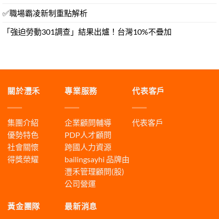
✅職場霸凌新制重點解析
「強迫勞動301調查」結果出爐！台灣10%不疊加
關於灃禾
專業服務
代表客戶
集團介紹
企業顧問輔導
代表客戶
優勢特色
PDP人才顧問
社會關懷
跨國人力資源
得獎榮耀
bailingsayhi
品牌由
灃禾管理顧問(股)
公司營運
黃金團隊
最新消息