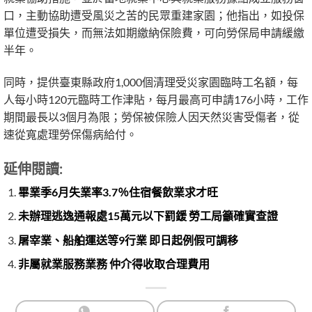
口，主動協助遭受風災之苦的民眾重建家園；他指出，如投保
單位遭受損失，而無法如期繳納保險費，可向勞保局申請緩繳
半年。
同時，提供臺東縣政府1,000個清理受災家園臨時工名額，每
人每小時120元臨時工作津貼，每月最高可申請176小時，工作
期間最長以3個月為限；勞保被保險人因天然災害受傷者，從
速從寬處理勞保傷病給付。
延伸閱讀:
畢業季6月失業率3.7％住宿餐飲業求才旺
未辦理逃逸通報處15萬元以下罰鍰 勞工局籲確實查證
屠宰業、船舶運送等9行業 即日起例假可調移
非屬就業服務業務 仲介得收取合理費用