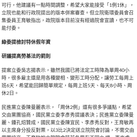
可行，他建議有一點時間調整，希望大家能接受「1例1休」，
立院也能和行政院提出的版本併案審查。但立院衛環委員會召
集委員王育敏指出，政院版本目前沒有經過院會宣讀，也不可
能付委。
綠委提檢討特休假年資
研議提高勞基法的罰則
提案立委吳志揚表示，雖然我國已將法定工時降為單周40小
時，很多雇主還是用各種變相、變形工時分配，讓勞工每周上
班6天，希望能回歸簡單規定，每周上班5天、每天8小時、周
休2日。
民進黨立委陳曼麗表示，「周休2例」還有很多爭議點，希望
交由黨團協商，國民黨立委李彥秀提議表決；民進黨立委陳曼
麗、鍾孔炤贊成，國民黨立委陳宜民、李彥秀反對，王育敏再
以主席身分投反對票，以3比2決定送立院院會討論，不需交由