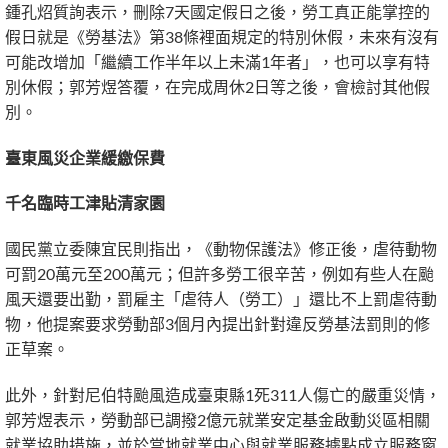
鍾孔炤質詢表示，刪除7天國定假日之後，勞工真正能掌控的
假日就是《勞基法》第38條裡面規定的特別休假，未來有沒有
可能改增加「繼續工作半年以上未滿1年者」，也可以享有特
別休假；郭芳煜答覆，在完成周休2日等之後，會檢討其他假
別。
臺東風災企業緩繳保費
千名臨時工津貼清家園
國民黨立委陳宜民則指出，《動物保護法》修正後，虐待動物
可罰20萬元至200萬元；但許多勞工很辛苦，例如有些人在颱
風天還要出勤，罰雇主「虐待人（勞工）」還比不上罰虐待動
物，他提案要求勞動部3個月內提出針對違反勞基法罰則的修
正草案。
此外，針對尼伯特颱風造成臺東縣1死311人傷亡的嚴重災情，
郭芳煜表示，勞動部已調撥2億元就業安定基金啟動災區相關
就業協助措施，並於當地就業中心與就業服務據點成立服務窗