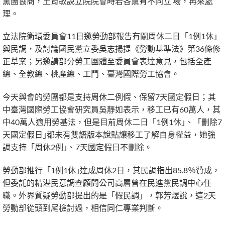
黨團協商，王育敏說立院院會時若各黨有不同立 場，再來處
理。
立法院衛環委員會11日邀勞動部報告有關周休二日「1例1休｣
與民調，及討論國民黨立委吳志揚提《勞動基準法》第36條修
正草案；另邀請部分勞工團體至委員會表達意見，包括全產
總、全教總、桃產總、工鬥、臺灣國際勞工協會。
今天與會的勞團都是支持周休二例假、保留7天國定假日；其
中臺灣國際勞工協會研究員吳靜如表示，移工已有60萬人，其
中40萬人適用勞基法，但是目前周休二日「1例1休｣、「刪除7
天國定假日｣都未有雙語版本說貼讓移工了解自身權益，她強
調支持「周休2例｣、7天國定假日不刪除。
勞動部推行「1例1休｣達成周休2日，其民調指出85.8％贊成，
但委託的精湛民意調查顧問公司高層曾在民進黨民調中心任
職。外界質疑勞動部提出的是「假民調」，郭芳煜說，這2天
勞動部從頭到尾檢討過，相信同仁專業判斷。