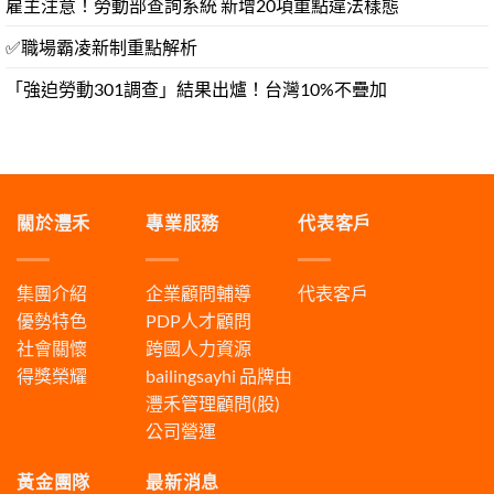
雇主注意！勞動部查詢系統 新增20項重點違法樣態
✅職場霸凌新制重點解析
「強迫勞動301調查」結果出爐！台灣10%不疊加
關於灃禾
專業服務
代表客戶
集團介紹
企業顧問輔導
代表客戶
優勢特色
PDP人才顧問
社會關懷
跨國人力資源
得獎榮耀
bailingsayhi
品牌由
灃禾管理顧問(股)
公司營運
黃金團隊
最新消息