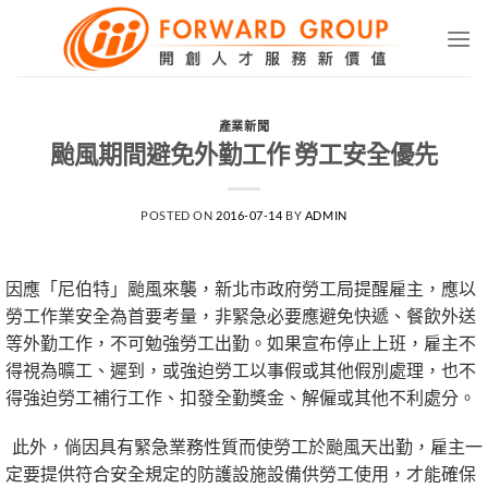
Skip
to
content
產業新聞
颱風期間避免外勤工作 勞工安全優先
POSTED ON
2016-07-14
BY
ADMIN
因應「尼伯特」颱風來襲，新北市政府勞工局提醒雇主，應以
勞工作業安全為首要考量，非緊急必要應避免快遞、餐飲外送
等外勤工作，不可勉強勞工出勤。如果宣布停止上班，雇主不
得視為曠工、遲到，或強迫勞工以事假或其他假別處理，也不
得強迫勞工補行工作、扣發全勤獎金、解僱或其他不利處分。
此外，倘因具有緊急業務性質而使勞工於颱風天出勤，雇主一
定要提供符合安全規定的防護設施設備供勞工使用，才能確保