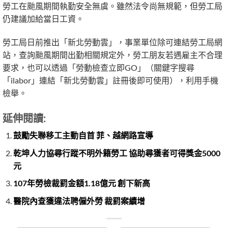
勞工在颱風期間執勤安全無虞。雖然法令尚無規範，但勞工局
仍建議加給當日工資。
勞工局日前推出「新北勞動雲」，事業單位除可連結勞工局網
站，查詢颱風期間出勤相關規定外，勞工朋友若遇雇主不合理
要求，也可以透過「勞動檢查立即GO」（關鍵字搜尋
「ilabor」連結「新北勞動雲」註冊後即可使用），利用手機
檢舉。
延伸閱讀:
鼓勵失聯移工主動自首 菲、越網路宣導
乾坤人力協尋行蹤不明外籍勞工 協助尋獲者可得獎金5000
元
107年勞檢裁罰金額1.18億元 創下新高
醫院內查獲違法聘僱外勞 裁罰案續增