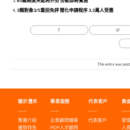
85歲輕度失能聘外勞 勞動部將實施
3類對象3/5重招免評 簡化申請程序 3.2萬人受惠
This entry was pos
關於灃禾
專業服務
代表客戶
黃
集團介紹
企業顧問輔導
代表客戶
管
優勢特色
PDP人才顧問
人