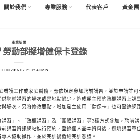
關於我們
專業服務
代表客戶
黃金團
產業新聞
 勞動部擬增健保卡登錄
ED ON
2016-07-21
BY
ADMIN
僱家庭看護工作或家庭幫傭，應依規定參加聘前講習，並於申請許可
提供聘前講習的場次或是地點過少，造成雇主預約臨櫃講習上課需
點與場次，另將修改要點，增加雇主使用「健保卡」也可登錄網
講習」、「臨櫃講習」及「團體講習」等3種方式參加，聘前講
聘前講習資訊網站進行預約，登錄個人基本資料後，選填講習單
有專人協助操作，並於完訓後發給完訓憑證。