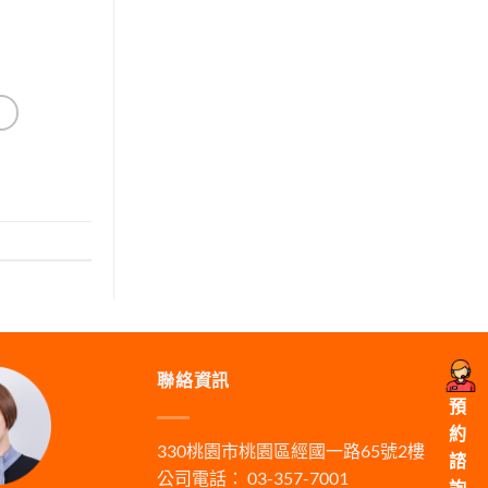
聯絡資訊
預
約
330桃園市桃園區經國一路65號2樓
諮
公司電話： 03-357-7001
詢