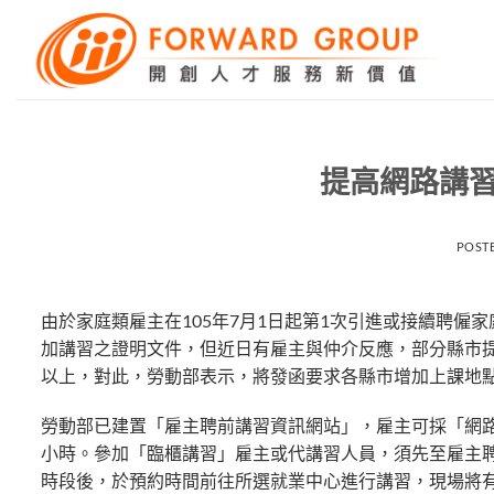
Skip
to
content
提高網路講習
POST
由於家庭類雇主在105年7月1日起第1次引進或接續聘
加講習之證明文件，但近日有雇主與仲介反應，部分縣市
以上，對此，勞動部表示，將發函要求各縣市增加上課地
勞動部已建置「雇主聘前講習資訊網站」，雇主可採「網路
小時。參加「臨櫃講習」雇主或代講習人員，須先至雇主
時段後，於預約時間前往所選就業中心進行講習，現場將