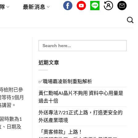
隊
最新消息
Search
for:
近期文章
✅職場霸凌新制重點解析
時檢附已參
黃仁勳喊AI晶片不夠用 資料中心用量是
等待1個月
過去十倍
路講習。
外送專法7/21正式上路，打造更安全的
習時數為1
外送產業環境
位、日期及
「奧客條款」上路！