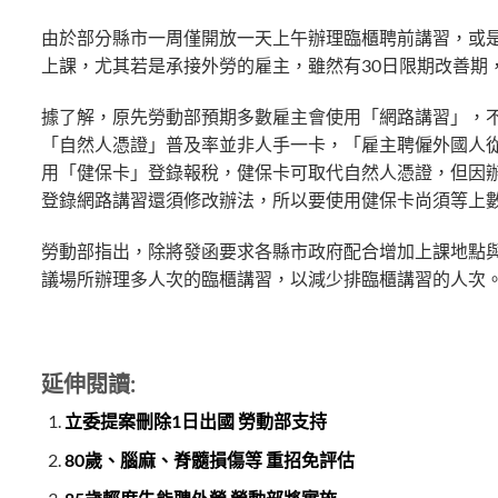
由於部分縣市一周僅開放一天上午辦理臨櫃聘前講習，或
上課，尤其若是承接外勞的雇主，雖然有30日限期改善期
據了解，原先勞動部預期多數雇主會使用「網路講習」，
「自然人憑證」普及率並非人手一卡，「雇主聘僱外國人
用「健保卡」登錄報稅，健保卡可取代自然人憑證，但因
登錄網路講習還須修改辦法，所以要使用健保卡尚須等上
勞動部指出，除將發函要求各縣市政府配合增加上課地點
議場所辦理多人次的臨櫃講習，以減少排臨櫃講習的人次
延伸閱讀:
立委提案刪除1日出國 勞動部支持
80歲、腦麻、脊髓損傷等 重招免評估