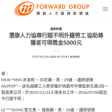
Skip
to
content
產業新聞
灃康人力協尋行蹤不明外籍勞工 協助尋
獲者可得獎金5000元
POSTED ON
2016-07-21
BY
ADMIN
尋：
MUK**MIN 沐洛明 － 印尼籍，男，29歲 ，護照號碼
AS3939**，該名越籍工人原受僱於桃園市中壢區新生路2段一
製造業公司，於2015/11/22入境來台工作，2016/07/06起迄
今行蹤不明；
LE *** DUNG 黎文勇 － 越南籍，男，26歲 ，護照號碼