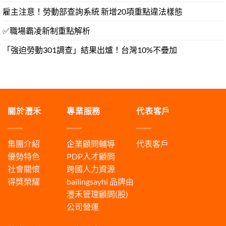
雇主注意！勞動部查詢系統 新增20項重點違法樣態
✅職場霸凌新制重點解析
「強迫勞動301調查」結果出爐！台灣10%不疊加
關於灃禾
專業服務
代表客戶
集團介紹
企業顧問輔導
代表客戶
優勢特色
PDP人才顧問
社會關懷
跨國人力資源
得獎榮耀
bailingsayhi
品牌由
灃禾管理顧問(股)
公司營運