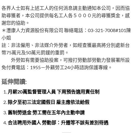
各界人士如有上述工人的任何消息請主動通知本公司，因而協
助尋獲者，本公司提供每名工人各５０００元的尋獲獎金，感
謝您的協助。
＊灃康人力資源股份有限公司 聯絡電話：03-321-7008#101陳
小姐
註：非法僱用、非法媒介外勞者，如經查獲最高將分別處新台
幣75萬元及50萬元罰鍰的重罰。
外勞如有需要協助投案，可撥打勞動部勞動力發展署所設
免付費電話：1955－外籍勞工24小時諮詢保護專線。
延伸閱讀:
月薪20萬監督管理人員 下周預告適用責任制
除夕至初三法定國假日 雇主應依法給假
舊制勞退金 勞工需在五年內主動申請
合法聘用外國人 勞動部：升遷等不該有差別待遇