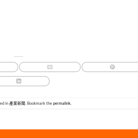
ted in
產業新聞
. Bookmark the
permalink
.