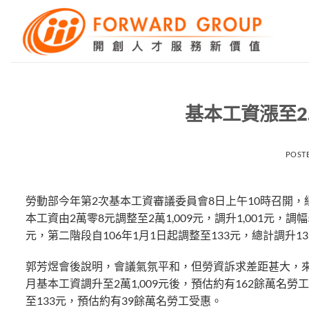
Skip
to
content
基本工資漲至2
POST
勞動部今年第2次基本工資審議委員會8日上午10時召開，
本工資由2萬零8元調整至2萬1,009元，調升1,001元，
元，第二階段自106年1月1日起調整至133元，總計調升
郭芳煜會後說明，會議氣氛平和，但勞資訴求差距甚大，來
月基本工資調升至2萬1,009元後，預估約有162餘萬
至133元，預估約有39餘萬名勞工受惠。