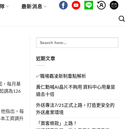
隊
最新消息
Search
for:
近期文章
✅職場霸凌新制重點解析
起，每月基
黃仁勳喊AI晶片不夠用 資料中心用量是
起調為126
過去十倍
外送專法7/21正式上路，打造更安全的
；他指出，每
外送產業環境
基本工資調升
「奧客條款」上路！