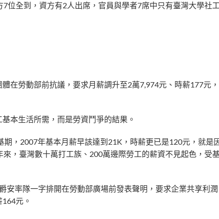
方7位全到，資方有2人出席，官員與學者7席中只有臺灣大學社
在勞動部前抗議，要求月薪調升至2萬7,974元、時薪177元
工基本生活所需，而是勞資鬥爭的結果。
期，2007年基本月薪早該達到21K，時薪更已是120元，就是
年來，臺灣數十萬打工族、200萬邊際勞工的薪資不見起色，受
莊爵安率隊一字排開在勞動部廣場前發表聲明，要求企業共享利潤
164元。