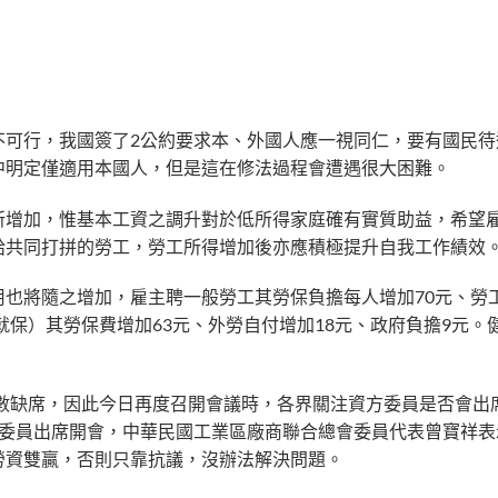
不可行，我國簽了2公約要求本、外國人應一視同仁，要有國民待
中明定僅適用本國人，但是這在修法過程會遭遇很大困難。
所增加，惟基本工資之調升對於低所得家庭確有實質助益，希望
給共同打拼的勞工，勞工所得增加後亦應積極提升自我工作績效
也將隨之增加，雇主聘一般勞工其勞保負擔每人增加70元、勞
就保）其勞保費增加63元、外勞自付增加18元、政府負擔9元。
全數缺席，因此今日再度召開會議時，各界關注資方委員是否會出
方委員出席開會，中華民國工業區廠商聯合總會委員代表曾寶祥表
勞資雙贏，否則只靠抗議，沒辦法解決問題。