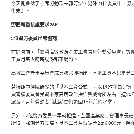
今天開會除了主席勞動部長郭芳煜，另外21位委員中，勞
生未到。
勞團輪番抗議要求26K
2
位資方委員出席協商
在開會前，「臺灣高等教育產業工會青年行動委員會」等團體
工資月薪與時薪調漲都不脫勾。
高教工會青年委員會成員張宗坤指出，基本工資不只是勞
若按照中經院研發的「基本工資公式」，以1997年為起算基
資審議委員會受資本家高度政治操作與威脅所左右，這20
波及，青年勞動者的起薪更倒退回16年前的水準。
另外，7位勞方委員一早就抵達，全國產業總工會理事長
所得，強調勞方立場，基本工資月薪調至2萬6,000元、時薪