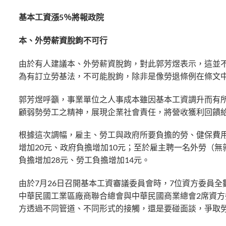
基本工資漲5％將報政院
本、外勞薪資脫鉤不可行
由於有人建議本、外勞薪資脫鉤，對此郭芳煜表示，這並
為有訂立勞基法，不可能脫鉤，除非是像勞退條例在條文
郭芳煜呼籲，事業單位之人事成本雖因基本工資調升而有
顧弱勢勞工之精神，展現企業社會責任，將營收獲利回饋
根據這次調幅，雇主、勞工與政府所要負擔的勞、健保費用
增加20元、政府負擔增加10元；至於雇主聘一名外勞（無
負擔增加28元、勞工負擔增加14元。
由於7月26日召開基本工資審議委員會時，7位資方委員
中華民國工業區廠商聯合總會與中華民國商業總會2席資
方透過不同管道、不同形式的接觸，還是要碰面談，爭取