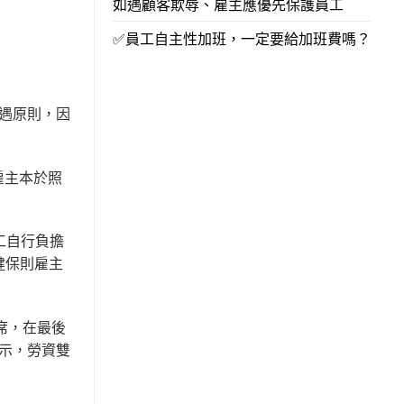
如遇顧客欺辱、雇主應優先保護員工
✅員工自主性加班，一定要給加班費嗎？
遇原則，因
雇主本於照
。
工自行負擔
健保則雇主
席，在最後
示，勞資雙