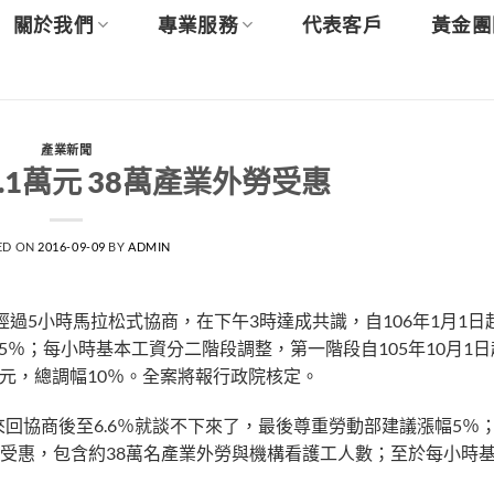
關於我們
專業服務
代表客戶
黃金團
產業新聞
.1萬元 38萬產業外勞受惠
ED ON
2016-09-09
BY
ADMIN
經過5小時馬拉松式協商，在下午3時達成共識，自106年1月1日
調幅5％；每小時基本工資分二階段調整，第一階段自105年10月1日
13元，總調幅10％。全案將報行政院核定。
回協商後至6.6％就談不下來了，最後尊重勞動部建議漲幅5％
名勞工受惠，包含約38萬名產業外勞與機構看護工人數；至於每小時