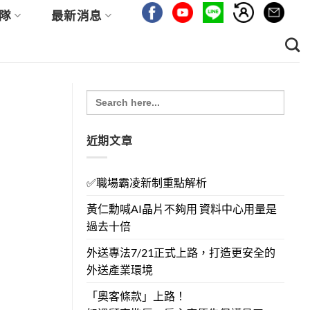
隊
最新消息
Search
for:
近期文章
✅職場霸凌新制重點解析
黃仁勳喊AI晶片不夠用 資料中心用量是
過去十倍
外送專法7/21正式上路，打造更安全的
外送產業環境
「奧客條款」上路！