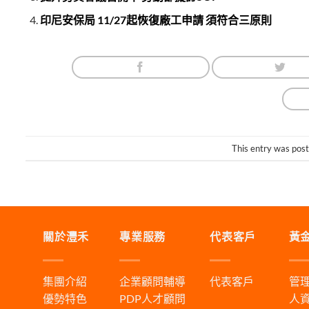
印尼安保局 11/27起恢復廠工申請 須符合三原則
This entry was pos
關於灃禾
專業服務
代表客戶
黃
集團介紹
企業顧問輔導
代表客戶
管
優勢特色
PDP人才顧問
人