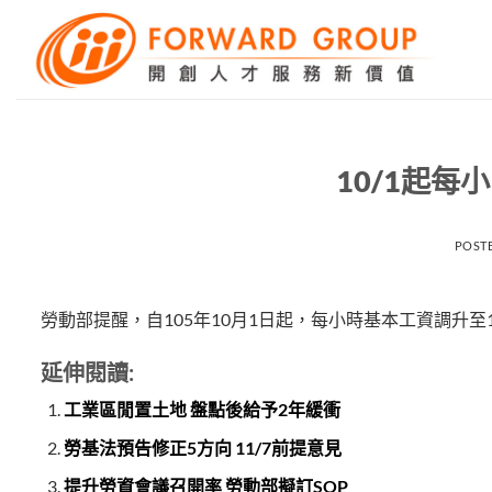
Skip
to
content
10/1起每
POST
勞動部提醒，自105年10月1日起，每小時基本工資調升至
延伸閱讀:
工業區閒置土地 盤點後給予2年緩衝
勞基法預告修正5方向 11/7前提意見
提升勞資會議召開率 勞動部擬訂SOP