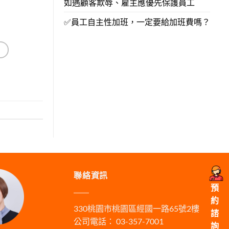
如遇顧客欺辱、雇主應優先保護員工
✅員工自主性加班，一定要給加班費嗎？
聯絡資訊
預
約
330桃園市桃園區經國一路65號2樓
諮
公司電話： 03-357-7001
詢