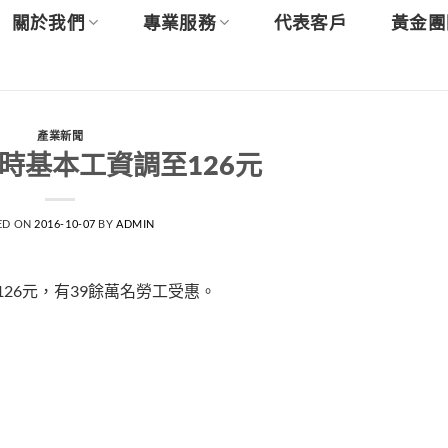
關於我們
專業服務
代表客戶
黃金團
產業新聞
小時基本工資調至126元
ED ON
2016-10-07
BY
ADMIN
126元，有39餘萬名勞工受惠。