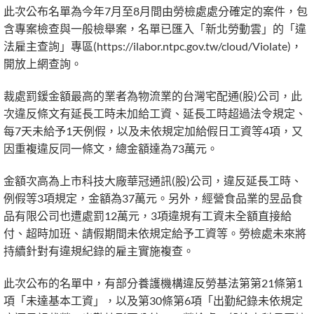
此次公布名單為今年7月至8月間由勞檢處處分確定的案件，包
含專案檢查與一般檢舉案，名單已匯入「新北勞動雲」的「違
法雇主查詢」專區(https://ilabor.ntpc.gov.tw/cloud/Violate)，
開放上網查詢。
裁處罰鍰金額最高的業者為物流業的台灣宅配通(股)公司，此
次違反條文有延長工時未加給工資、延長工時超過法令規定、
每7天未給予1天例假，以及未依規定加給假日工資等4項，又
因重複違反同一條文，總金額達為73萬元。
金額次高為上市科技大廠華冠通訊(股)公司，違反延長工時、
例假等3項規定，金額為37萬元。另外，經營食品業的昱品食
品有限公司也遭處罰12萬元，3項違規有工資未全額直接給
付、超時加班、請假期間未依規定給予工資等。勞檢處未來將
持續針對有違規紀錄的雇主實施複查。
此次公布的名單中，有部分養護機構違反勞基法第第21條第1
項「未達基本工資」，以及第30條第6項「出勤紀錄未依規定