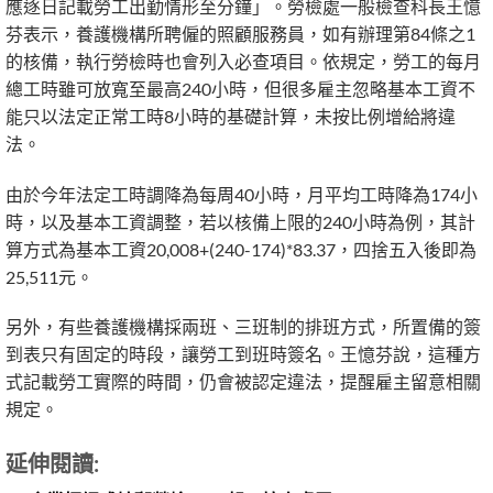
應逐日記載勞工出勤情形至分鐘」。勞檢處一般檢查科長王憶
芬表示，養護機構所聘僱的照顧服務員，如有辦理第84條之1
的核備，執行勞檢時也會列入必查項目。依規定，勞工的每月
總工時雖可放寬至最高240小時，但很多雇主忽略基本工資不
能只以法定正常工時8小時的基礎計算，未按比例增給將違
法。
由於今年法定工時調降為每周40小時，月平均工時降為174小
時，以及基本工資調整，若以核備上限的240小時為例，其計
算方式為基本工資20,008+(240-174)*83.37，四捨五入後即為
25,511元。
另外，有些養護機構採兩班、三班制的排班方式，所置備的簽
到表只有固定的時段，讓勞工到班時簽名。王憶芬說，這種方
式記載勞工實際的時間，仍會被認定違法，提醒雇主留意相關
規定。
延伸閱讀: