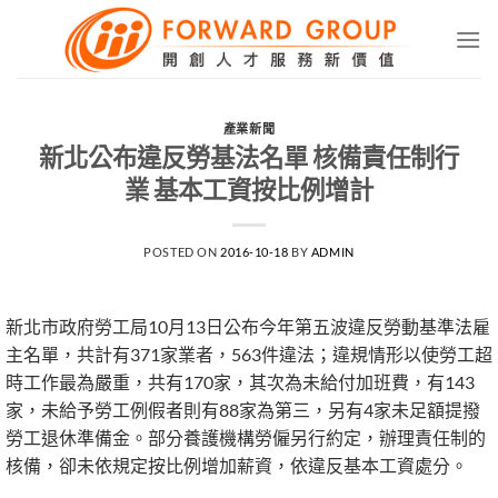
Skip
to
content
產業新聞
新北公布違反勞基法名單 核備責任制行
業 基本工資按比例增計
POSTED ON
2016-10-18
BY
ADMIN
新北市政府勞工局10月13日公布今年第五波違反勞動基準法雇
主名單，共計有371家業者，563件違法；違規情形以使勞工超
時工作最為嚴重，共有170家，其次為未給付加班費，有143
家，未給予勞工例假者則有88家為第三，另有4家未足額提撥
勞工退休準備金。部分養護機構勞僱另行約定，辦理責任制的
核備，卻未依規定按比例增加薪資，依違反基本工資處分。