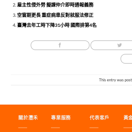
雇主性侵外勞 擬課仲介即時通報義務
空窗期更長 重症病患反對就服法修正
臺灣去年工時下降31小時 國際排第4名
This entry was pos
關於灃禾
專業服務
代表客戶
黃