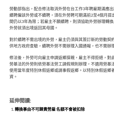
勞動部指出，配合修法取消外勞在台工作3年聘雇期滿應出
續聘僱該外勞或不續聘，須在外勞聘可期滿前2至4個月提
間仍以3年為限；若雇主不願續聘，則須協助外勞辦理轉
外勞就須出境返回其母國。
對於續聘不需出境的外勞，雇主仍須與其簽訂新的勞動契
供地方政府查驗，續聘外勞不需辦理入國通報，也不需辦
修法後，外勞可向雇主申請返鄉探親，雇主不得拒絕，對
勞基法的外勞則依勞基法勞工請假規則辦理，不適用勞基
使用當年度特別休假返鄉或請事假返鄉。以特別休假返鄉
資。
延伸閱讀:
轉換事由不可歸責勞雇 名額不會被扣除