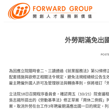
Skip
to
content
外勞期滿免出國
POST
為因應立院隨時會二、三讀通過《就業服務法》第52條修
配套措施與欲修正相關法令規定，避免法規經總統公告生
雇主聘僱外國人許可及管理辦法與轉換準則，併將增訂「
立法院18日召開程序委員會，確認周五（10/21）院會
吳志揚所提出的《勞動基準法》修正草案「周休二例假」列
案，取消外勞在台工作3年聘雇期滿應出國一日的規定，列