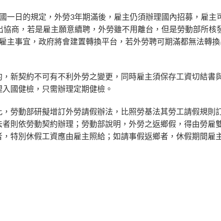
國一日的規定，外勞3年期滿後，雇主仍須辦理國內招募，雇主
出協商，若是雇主願意續聘，外勞雖不用離台，但是勞動部所核
換雇主事宜，政府將會建置轉換平台，若外勞聘可期滿都無法轉換
約，新契約不可有不利外勞之變更，同時雇主須保存工資切結書
理入國健檢，只需辦理定期健檢。
此，勞動部研擬增訂外勞請假辦法，比照勞基法其勞工請假規則
法者則依勞動契約辦理；勞動部說明，外勞之返鄉假，得由勞雇
者，特別休假工資應由雇主照給；如請事假返鄉者，休假期間雇