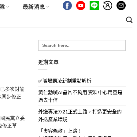
隊
最新消息
Search
for:
近期文章
✅職場霸凌新制重點解析
部已多次討論
黃仁勳喊AI晶片不夠用 資料中心用量是
能同步修正
過去十倍
外送專法7/21正式上路，打造更安全的
將國民黨立委
外送產業環境
條修正草
「奧客條款」上路！