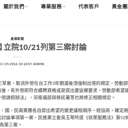
關於我們
專業服務
代表客戶
黃金團
產業新聞
 立院10/21列第三案討論
ED ON
2016-10-24
BY
ADMIN
正草案，取消外勞在台工作3年期滿後須強制出境的規定，勞動
效後，有外勞即符合續聘資格或是提出要返鄉要求，勞動部希望
外勞請假辦法」，另衛福部與移民署等也將修正相關規定。
議程，國、民兩黨團各自提出希望的變更議程順序，經協商，確定
討論事項第一案，民進黨立委吳玉琴所提《就業服務法》第52
為第三案。