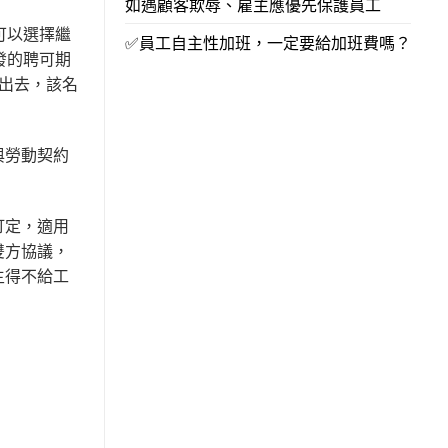
如遇顧客欺辱、雇主應優先保護員工
可以選擇繼
✅員工自主性加班，一定要給加班費嗎？
發的聘可期
出去，該名
與勞動契約
訂定，適用
雙方協議，
主得不給工