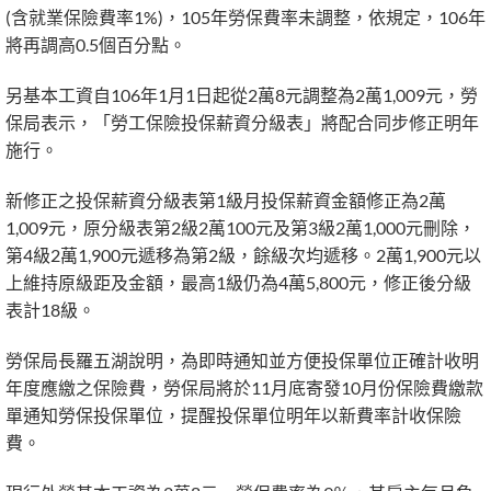
(含就業保險費率1%)，105年勞保費率未調整，依規定，106年
將再調高0.5個百分點。
另基本工資自106年1月1日起從2萬8元調整為2萬1,009元，勞
保局表示，「勞工保險投保薪資分級表」將配合同步修正明年
施行。
新修正之投保薪資分級表第1級月投保薪資金額修正為2萬
1,009元，原分級表第2級2萬100元及第3級2萬1,000元刪除，
第4級2萬1,900元遞移為第2級，餘級次均遞移。2萬1,900元以
上維持原級距及金額，最高1級仍為4萬5,800元，修正後分級
表計18級。
勞保局長羅五湖說明，為即時通知並方便投保單位正確計收明
年度應繳之保險費，勞保局將於11月底寄發10月份保險費繳款
單通知勞保投保單位，提醒投保單位明年以新費率計收保險
費。