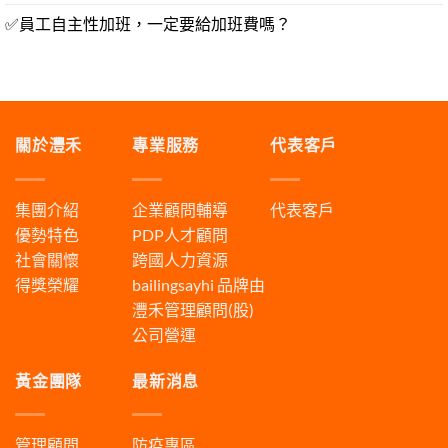
✅員工自主性加班，一定要給加班費嗎？
關於灃禾
專業服務
代表客戶
集團介紹
企業顧問輔導
代表客戶
優勢特色
PDP人才顧問
社會關懷
跨國人力資源
得獎榮耀
bailingsayhi
品牌由
灃禾管理顧問(股)
公司營運
黃金團隊
最新消息
管理顧問
防疫專區