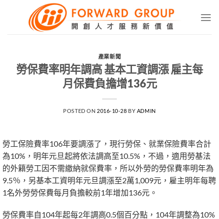
Skip
to
content
產業新聞
勞保費率明年調高 基本工資調漲 雇主每
月保費負擔增136元
POSTED ON
2016-10-28
BY
ADMIN
勞工保險費率106年要調漲了，現行勞保、就業保險費率合計
為10%，明年元旦起將依法調高至10.5%，不過，適用勞基法
的外籍勞工因不需繳納就保費率，所以外勞的勞保費率明年為
9.5％，另基本工資明年元旦調漲至2萬1,009元，雇主明年每聘
1名外勞勞保費每月負擔較前1年增加136元。
勞保費率自104年起每2年調高0.5個百分點，104年調整為10%