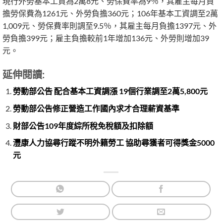
現行外勞基本工資為2萬8元、勞保費率為9％，其雇主每月負
擔勞保費為1261元、外勞負擔360元；106年基本工資調至2萬
1,009元、勞保費率則調至9.5％，其雇主每月負擔1397元、外
勞負擔399元；雇主負擔較前1年增加136元、外勞則增加39
元。
延伸閱讀:
勞動部公告 配合基本工資調漲 19個行業調至2萬5,800元
勞動部公告修正營造工作國內求才合理薪資基準
財部公告109年度綜所稅免稅額及扣除額
灃康人力協尋行蹤不明外籍勞工 協助尋獲者可得獎金5000
元