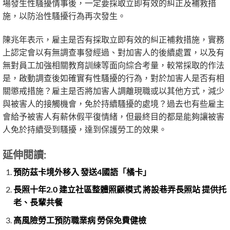
場發生性騷擾情事後，一定要採取立即有效的糾正及補救措
施，以防治性騷擾行為再次發生。
陳兆年表示，雇主是否有採取立即有效的糾正補救措施，實務
上認定會以有無調查事發經過、對加害人的後續處置，以及有
無對員工加強相關教育訓練等面向綜合考量，較常採取的作法
是，啟動調查後如確實有性騷擾的行為，對於加害人是否有相
關懲戒措施？雇主是否將加害人調離現職或以其他方式，減少
與被害人的接觸機會，免於持續騷擾的處境？過去也有些雇主
會給予被害人有薪休假平復情緒，但最終目的都是能夠讓被害
人免於持續受到騷擾，達到保護勞工的效果。
延伸閱讀:
預防茲卡境外移入 發送4國語「橘卡」
長照十年2.0 建立社區整體照顧模式 將設巷弄長照站 提供托
老、長輩共餐
高風險勞工預防職業病 勞保免費健檢