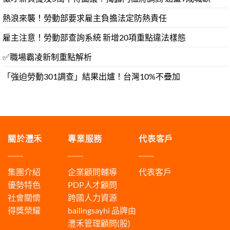
熱浪來襲！勞動部要求雇主負擔法定防熱責任
雇主注意！勞動部查詢系統 新增20項重點違法樣態
✅職場霸凌新制重點解析
「強迫勞動301調查」結果出爐！台灣10%不疊加
關於灃禾
專業服務
代表客戶
集團介紹
企業顧問輔導
代表客戶
優勢特色
PDP人才顧問
社會關懷
跨國人力資源
得獎榮耀
bailingsayhi
品牌由
灃禾管理顧問(股)