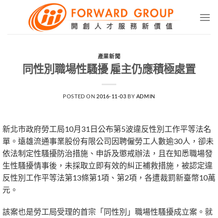
Skip
to
content
產業新聞
同性別職場性騷擾 雇主仍應積極處置
POSTED ON
2016-11-03
BY
ADMIN
新北市政府勞工局10月31日公布第5波違反性別工作平等法名
單。遠雄流通事業股份有限公司因聘僱勞工人數逾30人，卻未
依法制定性騷擾防治措施、申訴及懲戒辦法，且在知悉職場發
生性騷擾情事後，未採取立即有效的糾正補救措施，被認定違
反性別工作平等法第13條第1項、第2項，各遭裁罰新臺幣10萬
元。
該案也是勞工局受理的首宗「同性別」職場性騷擾成立案。就