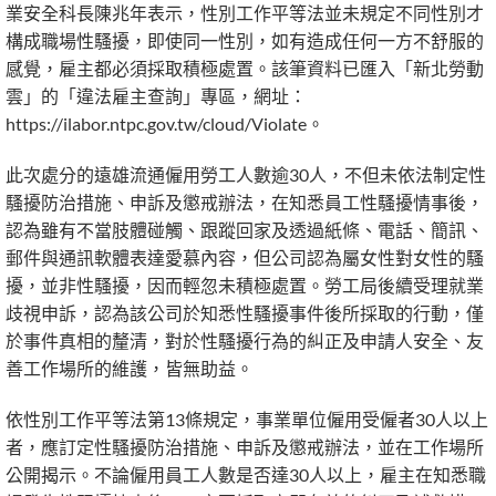
業安全科長陳兆年表示，性別工作平等法並未規定不同性別才
構成職場性騷擾，即使同一性別，如有造成任何一方不舒服的
感覺，雇主都必須採取積極處置。該筆資料已匯入「新北勞動
雲」的「違法雇主查詢」專區，網址：
https://ilabor.ntpc.gov.tw/cloud/Violate。
此次處分的遠雄流通僱用勞工人數逾30人，不但未依法制定性
騷擾防治措施、申訴及懲戒辦法，在知悉員工性騷擾情事後，
認為雖有不當肢體碰觸、跟蹤回家及透過紙條、電話、簡訊、
郵件與通訊軟體表達愛慕內容，但公司認為屬女性對女性的騷
擾，並非性騷擾，因而輕忽未積極處置。勞工局後續受理就業
歧視申訴，認為該公司於知悉性騷擾事件後所採取的行動，僅
於事件真相的釐清，對於性騷擾行為的糾正及申請人安全、友
善工作場所的維護，皆無助益。
依性別工作平等法第13條規定，事業單位僱用受僱者30人以上
者，應訂定性騷擾防治措施、申訴及懲戒辦法，並在工作場所
公開揭示。不論僱用員工人數是否達30人以上，雇主在知悉職