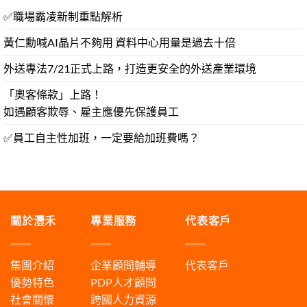
✅職場霸凌新制重點解析
黃仁勳喊AI晶片不夠用 資料中心用量是過去十倍
外送專法7/21正式上路，打造更安全的外送產業環境
「奧客條款」上路！
如遇顧客欺辱、雇主應優先保護員工
✅員工自主性加班，一定要給加班費嗎？
關於灃禾
專業服務
代表客戶
集團介紹
企業顧問輔導
代表客戶
優勢特色
PDP人才顧問
社會關懷
跨國人力資源