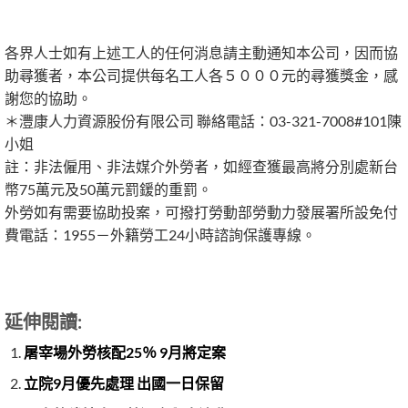
各界人士如有上述工人的任何消息請主動通知本公司，因而協
助尋獲者，本公司提供每名工人各５０００元的尋獲獎金，感
謝您的協助。
＊灃康人力資源股份有限公司 聯絡電話：03-321-7008#101陳
小姐
註：非法僱用、非法媒介外勞者，如經查獲最高將分別處新台
幣75萬元及50萬元罰鍰的重罰。
外勞如有需要協助投案，可撥打勞動部勞動力發展署所設免付
費電話：1955－外籍勞工24小時諮詢保護專線。
延伸閱讀:
屠宰場外勞核配25％ 9月將定案
立院9月優先處理 出國一日保留