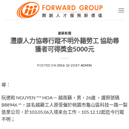
Skip
to
content
產業新聞
灃康人力協尋行蹤不明外籍勞工 協助尋
獲者可得獎金5000元
POSTED ON
2016-12-23
BY
ADMIN
尋：
阮德和 NGUYEN *** HOA－ 越南籍，男，26歲 ，護照號碼
B88946 **，該名越籍工人原受僱於桃園市龜山區科技一路一製
造業公司，於103.05.06入境來台工作，105.12.12起迄今行蹤
不明；