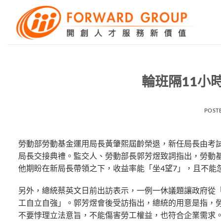
Skip
to
content
輪班隔11小
POST
勞動部勞動基金運用局長黃肇熙屆齡榮退，新任局長由考試
局長交接典禮。監交人、​勞動部長郭芳煜致詞指出，勞動基金去
他期盼在新局長帶領之下，收益率能「坐4望7」，且不能
另外，總統蔡英文日前出訪表示，一例一休議題讓政府從
工自立自強」。郭芳煜會後受訪指出，總統的用意是指，
不要悖理立法意旨，不能傷害勞工權益，也符合企業需求