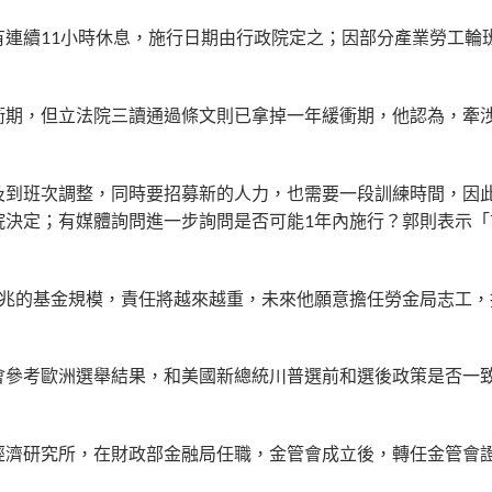
連續11小時休息，施行日期由行政院定之；因部分產業勞工輪
衝期，但立法院三讀通過條文則已拿掉一年緩衝期，他認為，牽
及到班次調整，同時要招募新的人力，也需要一段訓練時間，因
院決定；有媒體詢問進一步詢問是否可能1年內施行？郭則表示「
4兆的基金規模，責任將越來越重，未來他願意擔任勞金局志工，
會參考歐洲選舉結果，和美國新總統川普選前和選後政策是否一
經濟研究所，在財政部金融局任職，金管會成立後，轉任金管會