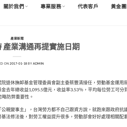
關於我們
專業服務
代表客戶
黃金團
產業新聞
時 產業溝通再提實施日期
ED ON
2017-01-18
BY
ADMIN
院退休撫卹基金管理委員會副主委蔡豐清接任，勞動基金運用局
年總收益1,095.5億元，收益率3.53％，平均每位勞工可分到4
忽略防弊重要性。
「公親變事主」，台灣勞方都不自己跟資方說，就跑來跟政府抗
勞基法修法後，對勞工權益提升很多，勞動部會好好處理相關配
。