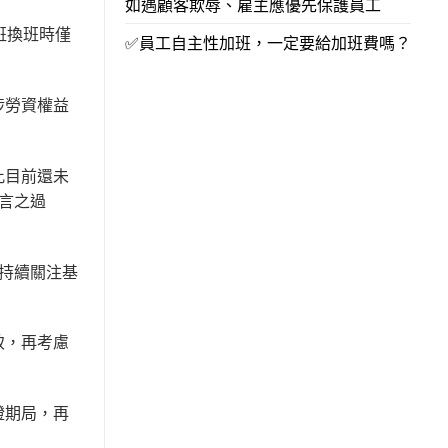
如遇顧客欺辱、雇主應優先保護員工
班換班時僅
✅員工自主性加班，一定要給加班費嗎？
涉勞資權益
此目前還未
言之過
持續關注基
致，再考慮
證期局，再