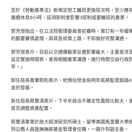
至於《勞動基準法》新規定勞工輪班更換班次時，至少應有
連續休息8小時，這項新制會影響3班制或要輪班的產業。
郭芳煜指出，在立法院衛環委員會初審時，曾訂有一年緩
的都要審慎處理，與其急就章上路，不如做好完整溝通。
郭芳煜表示，目前以交通運輸業反應影響最大，主要是涉
設定實施時間表，會與相關產業溝通，施行時間交由行政
早。」
卸任局長黃肇熙則表示，他預估勞金局明年底將監管超過
金的發展。
新任局長蔡豐清表示，下半年政治不確定性風險比較大，
是否調整資產配置。
蔡豐清畢業於政大經濟研究所碩士，留學美國馬里蘭大學
到公務人員退撫撫卹基金管理會任職，一路升到副主委。