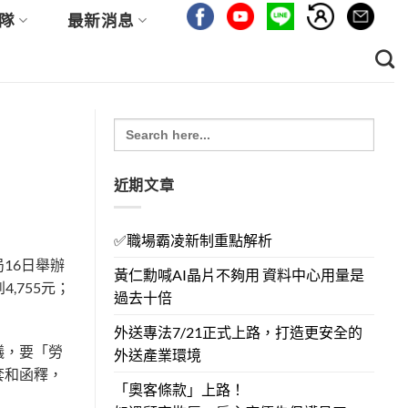
隊
最新消息
Search
for:
近期文章
✅職場霸凌新制重點解析
16日舉辦
黃仁勳喊AI晶片不夠用 資料中心用量是
,755元；
過去十倍
外送專法7/21正式上路，打造更安全的
議，要「勞
外送產業環境
套和函釋，
「奧客條款」上路！