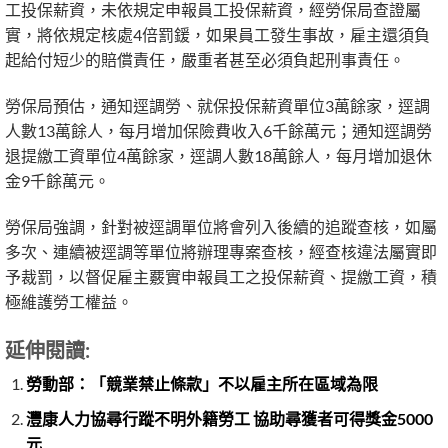
工投保薪資，未依規定申報員工投保薪資，經勞保局查證屬
實，將依規定核處4倍罰鍰，如果員工發生事故，雇主還須負
起給付短少的賠償責任，嚴重者甚至必須負起刑事責任。
勞保局預估，通知逕調勞、就保投保薪資單位3萬餘家，逕調
人數13萬餘人，每月增加保險費收入6千餘萬元；通知逕調勞
退提繳工資單位4萬餘家，逕調人數18萬餘人，每月增加退休
金9千餘萬元。
勞保局強調，針對被逕調單位將會列入後續的追蹤查核，如屬
多次、連續被逕調等單位將辦理專案查核，經查核違法屬實即
予裁罰，以督促雇主覈實申報員工之投保薪資、提繳工資，積
極維護勞工權益。
延伸閱讀:
勞動部：「競業禁止條款」不以雇主所在區域為限
灃康人力協尋行蹤不明外籍勞工 協助尋獲者可得獎金5000
元