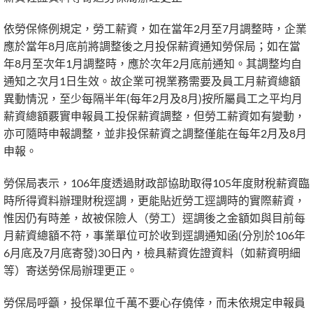
依勞保條例規定，勞工薪資，如在當年2月至7月調整時，企業
應於當年8月底前將調整後之月投保薪資通知勞保局；如在當
年8月至次年1月調整時，應於次年2月底前通知。其調整均自
通知之次月1日生效。故企業可視業務需要及員工月薪資總額
異動情況，至少每隔半年(每年2月及8月)按所屬員工之平均月
薪資總額覈實申報員工投保薪資調整，但勞工薪資如有變動，
亦可隨時申報調整，並非投保薪資之調整僅能在每年2月及8月
申報。
勞保局表示，106年度透過財政部協助取得105年度財稅薪資臨
時所得資料辦理財稅逕調，更能貼近勞工逕調時的實際薪資，
惟因仍有時差，故被保險人（勞工）逕調後之金額如與目前每
月薪資總額不符，事業單位可於收到逕調通知函(分別於106年
6月底及7月底寄發)30日內，檢具薪資佐證資料（如薪資明細
等）寄送勞保局辦理更正。
勞保局呼籲，投保單位千萬不要心存僥倖，而未依規定申報員