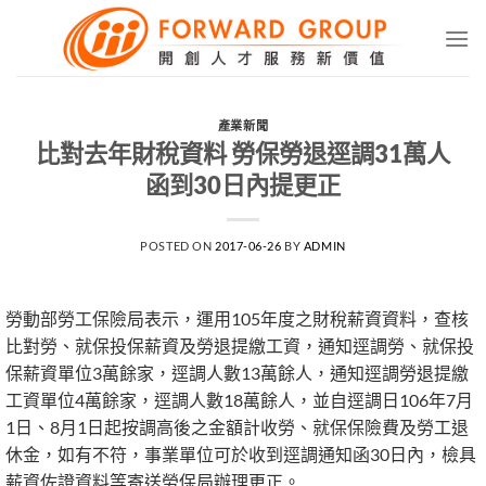
Skip
to
content
產業新聞
比對去年財稅資料 勞保勞退逕調31萬人
函到30日內提更正
POSTED ON
2017-06-26
BY
ADMIN
勞動部勞工保險局表示，運用105年度之財稅薪資資料，查核
比對勞、就保投保薪資及勞退提繳工資，通知逕調勞、就保投
保薪資單位3萬餘家，逕調人數13萬餘人，通知逕調勞退提繳
工資單位4萬餘家，逕調人數18萬餘人，並自逕調日106年7月
1日、8月1日起按調高後之金額計收勞、就保保險費及勞工退
休金，如有不符，事業單位可於收到逕調通知函30日內，檢具
薪資佐證資料等寄送勞保局辦理更正。