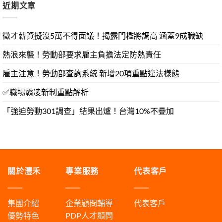
近期文章
徵才薪資擬沒5萬不得面議！揭露門檻將調高 涵蓋9成職缺
熱浪來襲！勞動部要求雇主負擔法定防熱責任
雇主注意！勞動部查詢系統 新增20項重點違法樣態
✅職場霸凌新制重點解析
「強迫勞動301調查」結果出爐！台灣10%不疊加
關於灃禾
專業服務
代表客戶
集團介紹
企業顧問輔導
代表客戶
優勢特色
PDP人才顧問