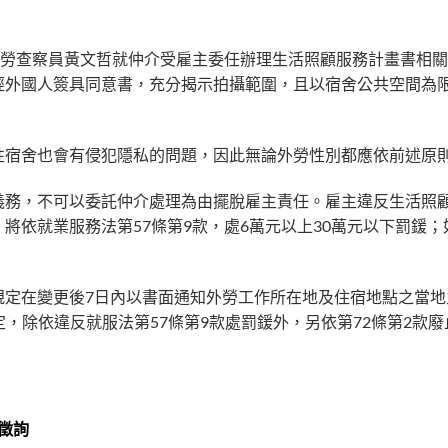
。
外勞查察員黃文哲就仲介受雇主委任辦理生活照顧服務計畫書相
經外國人簽具同意書，充分揭示拍攝範圍，且以宿舍公共空間為
性宿舍也會有侵犯隱私的問題，因此無論外勞性別都應依前述原
義務，不可以委託仲介處理為由擺脫雇主責任。雇主違反生活照
將依就業服務法第57條第9款，處6萬元以上30萬元以下罰鍰；
規定在變更後7日內以書面通知外勞工作所在地及住宿地點之當地
定，除依違反就服法第57條第9款處罰鍰外，另依第72條第2款
徵詢