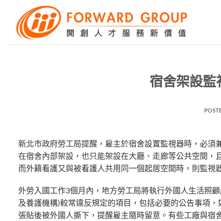
Skip
to
content
宿舍架設監
POST
新北市政府勞工局提醒，雇主於宿舍設置監視器時，必須
在宿舍內部架設，也只能架設在大廳、走廊等公共空間，
而外籍看護又與被看護人共用同一個起居空間時，則監視
外勞入國工作3個月內，地方勞工局將執行外國人生活照顧
及養護機構)較常違反規定的項目，包括必要的公告事項
張貼後被外國人撕下，提醒雇主隨時留意。有些工廠與宿