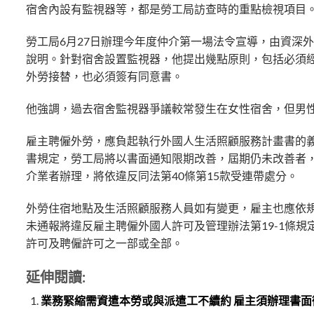
宿舍內設有監視器等，都是勞工局訪查時的重點檢視項目
勞工局6月27日辦理今年度仲介第一場法令宣導，由資深
說明。針對宿舍設置監視器，他提出幾點原則，包括必須
外勞接替，也必須簽有同意書。
他強調，過去宿舍監視器爭議較常發生在女性宿舍，但男
雇主聘僱外勞，應負起執行外國人生活照顧服務計畫書的
書規定，勞工局將以書面通知限期改善，屆期仍未改善者，
介業者辦理，將依違反同法第40條第15款受連帶處分。
外勞住宿地點及生活照顧服務人員如有變更，雇主也應依
未通報將違反雇主聘僱外國人許可及管理辦法第19-1條規
許可及聘僱許可之一部或全部。
延伸閱讀:
業務緊縮需資遣本勞或與派遣工不續約 雇主須辦理書面