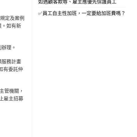
如遇顧客欺辱、雇主應優先保護員工
✅員工自主性加班，一定要給加班費嗎？
關規定及案例
限。如有新
則辦理。
顧服務計畫
如有委託仲
主管機關，
廢止雇主招募