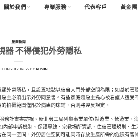
關於我們
專業服務
代表客戶
黃金團
產業新聞
視器 不得侵犯外勞隱私
ED ON
2017-06-29
BY
ADMIN
兼顧外勞隱私，且設置地點以宿舍大門外部空間為限；如基於管
且雇主必須出示外勞同意書。有些家庭類雇主擔心被看護人遭受
器的拍攝範圍僅限於病患的床鋪，否則將違反規定。
服務計畫書訪視。新北勞工局列舉事業單位(製造業、營造業、
，如內部申訴機制、保護專線、宗教場所資訊、住宿管理規則、生
舍在同一空間，外勞居住空間可能同時存放生產所需的危險有害