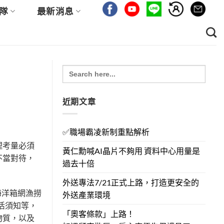
隊
最新消息
Search
for:
近期文章
✅職場霸凌新制重點解析
理考量必須
黃仁勳喊AI晶片不夠用 資料中心用量是
不當對待，
過去十倍
外送專法7/21正式上路，打造更安全的
海洋箱網漁撈
外送產業環境
活須知等，
「奧客條款」上路！
物質，以及