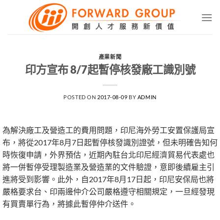
Skip
to
content
產業新聞
印方宣布 8/7起暫停核發廠工識別號
POSTED ON
2017-08-09
BY
ADMIN
為解決廠工及營造工的費用問題，印尼海外勞工安置保護局宣
布，將從2017年8月7日起暫停核發識別證號，但未明確告知何
時恢復申請，外界預估，近期內駐台北印尼經濟貿易代表處也
將一併暫停受理製造業及營造業的文件驗證，意即後續雇主引
進將受到影響。此外，自2017年8月17日起，印尼安保局也將
嚴格要求台、印兩邊仲介公司嚴格遵守相關規定，一旦經發現
有買賣單行為，將據此暫停仲介送件。