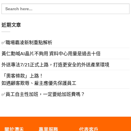
Search
for:
近期文章
✅職場霸凌新制重點解析
黃仁勳喊AI晶片不夠用 資料中心用量是過去十倍
外送專法7/21正式上路，打造更安全的外送產業環境
「奧客條款」上路！
如遇顧客欺辱、雇主應優先保護員工
✅員工自主性加班，一定要給加班費嗎？
關於灃禾
專業服務
代表客戶