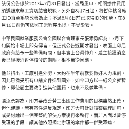
該份公告係於2017年7月31日發出，當局重申，相關辦件費用
須遵照來華工資切結書規範，另外自8月7日起，將暫停核發廠
工ID直至系統改善為止；不過8月6日前已取得ID的印勞，在8
月16日前仍可依照正常程序出境，不受影響。
中華民國就業服務公會全國聯合會理事長張添勇認為，7月下
旬開始市場上即有傳言，但正式公告近期才發出，表面上印尼
政府有給予一些準備時間，但事實上台灣仲介、雇主接獲消息
後已經接近暫停核發的期限，根本無從因應。
他並指出，工廠引進外勞，大約在半年前就要做好人力規劃，
因此已備妥所有申請文件送到國外，如今印方以一紙公文就暫
停，即使雇主要改引進其他國籍，也來不及做準備。
張添勇認為，印方要改善勞工出國工作費用的目標雖然正確，
但他建議，若有案件違反規定，印方大可針對該案處理即可，
或是討論出一個完整的解決方案後再來執行，而非片面以暫停
受理的手段，讓其他依照規定辦理的案件都一併受牽連。