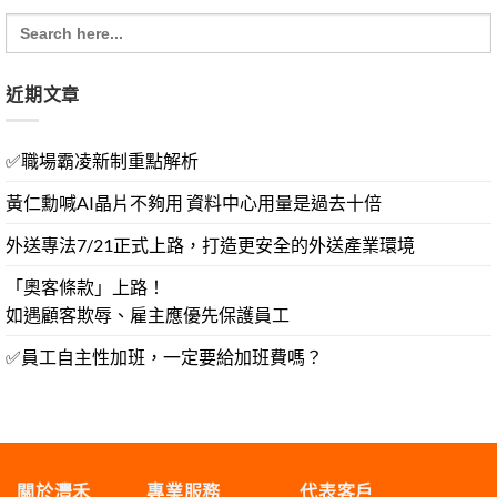
Search
for:
近期文章
✅職場霸凌新制重點解析
黃仁勳喊AI晶片不夠用 資料中心用量是過去十倍
外送專法7/21正式上路，打造更安全的外送產業環境
「奧客條款」上路！
如遇顧客欺辱、雇主應優先保護員工
✅員工自主性加班，一定要給加班費嗎？
關於灃禾
專業服務
代表客戶