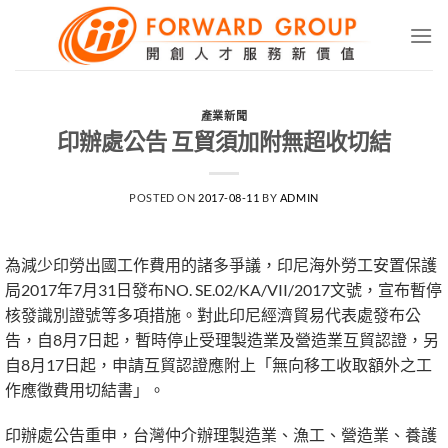
Skip
to
content
產業新聞
印辦處公告 互貿須加附無超收切結
POSTED ON
2017-08-11
BY
ADMIN
為減少印勞出國工作費用的諸多爭議，印尼海外勞工安置保護
局2017年7月31日發布NO. SE.02/KA/VII/2017文號，宣布暫停
核發識別證號等多項措施。對此印尼經濟貿易代表處發布公
告，自8月7日起，暫時停止受理製造業及營造業互貿認證，另
自8月17日起，申請互貿認證應附上「無向移工收取額外之工
作應徵費用切結書」。
印辦處公告重申，台灣仲介辦理製造業、漁工、營造業、養護