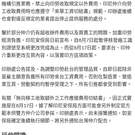
機構引進業務，禁止向印勞收取規定以外費用，印尼仲介向勞
工收取費用時也應遵守「來華工資切結書」規範，印辦處後續
也會對違反規定的業者提出停止提供服務的處分。
鑒於部分仲介仍有超收辦件費用以及買賣工的問題，加重印勞
經濟負擔，印尼安保局日前宣布，自8月7日起暫停核發廠工識
別證號至系統更改完成為止，而從8月17日起，要求台、印仲
介重新更改互貿內容，以落實印方這項政策。
印辦處公告提及，為調整印勞赴台的管理品質，自即日起除非
是雇主願意負擔所有印勞來台工資費用，否則在製造業、營造
業互貿、勞動契約均暫停受理之下，所有引進都會受到影響。
有關「無向移工收取額外之工作應徵費用切結書」，因正式實
施是在8月17日，據了解印尼安保局方面可能會另外制定官方
範本供雙方仲介公司參採，印辦處表示，尚未接獲通知，如安
保局確定後續執行細節，將另外通知台灣仲介配合。