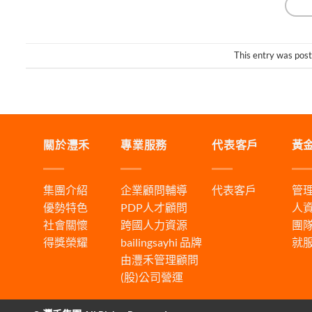
This entry was pos
關於灃禾
專業服務
代表客戶
黃
集團介紹
企業顧問輔導
代表客戶
管
優勢特色
PDP人才顧問
人
社會關懷
跨國人力資源
團
得獎榮耀
bailingsayhi
品牌
就
由灃禾管理顧問
(股)公司營運