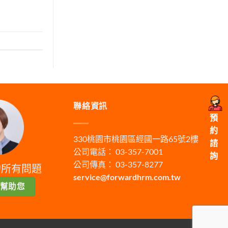
聯絡資訊
預
約
330桃園市桃園區經國一路65號2樓
諮
公司電話： 03-357-7001
詢
公司傳真： 03-357-8277
的所有問題
service@forwardhrm.com.tw
幫助您