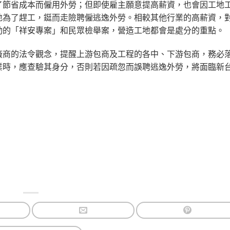
了節省成本而僱用外勞；但即使雇主願意提高薪資，也會因工地
地為了趕工，鋌而走險聘僱逃逸外勞。相較其他行業的高薪資，
動的「祥安專案」和民眾檢舉案，營造工地都會是處分的重點。
廠商的法令觀念，提醒上游包商及工程的各中、下游包商，務必
時，應查驗其身分，否則若因疏忽而誤聘逃逸外勞，將面臨新台