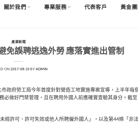
關於我們
專業服務
代表客戶
黃金團
產業新聞
避免誤聘逃逸外勞 應落實進出管制
ED ON
2017-08-23
BY
ADMIN
北市政府勞工局今年首度針對營造工地實施專案宣導，上半年每個
員務必做好門禁管理，且在聘用外國人前應確實查驗其身分。截至
僱未經許可、許可失效或他人所聘僱外國人」，以及第44條「非