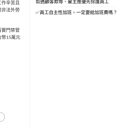
如遇顧客欺辱、雇主應優先保護員工
工作辛苦且
對非法外勞
✅員工自主性加班，一定要給加班費嗎？
落實門禁管
幣15萬元