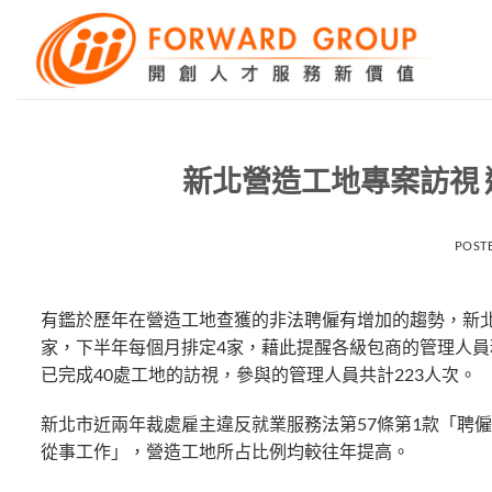
Skip
to
content
新北營造工地專案訪視 
POST
有鑑於歷年在營造工地查獲的非法聘僱有增加的趨勢，新
家，下半年每個月排定4家，藉此提醒各級包商的管理人
已完成40處工地的訪視，參與的管理人員共計223人次。
新北市近兩年裁處雇主違反就業服務法第57條第1款「聘
從事工作」，營造工地所占比例均較往年提高。