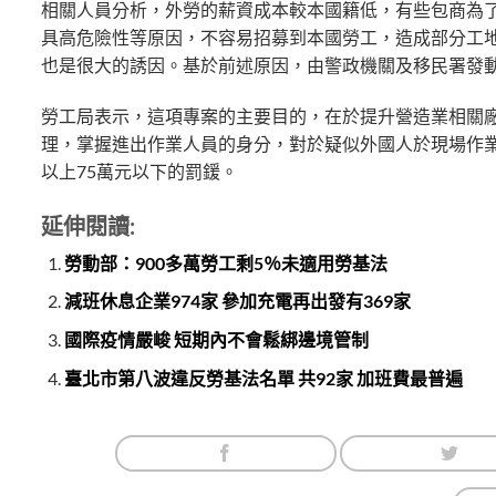
相關人員分析，外勞的薪資成本較本國籍低，有些包商為
具高危險性等原因，不容易招募到本國勞工，造成部分工
也是很大的誘因。基於前述原因，由警政機關及移民署發
勞工局表示，這項專案的主要目的，在於提升營造業相關
理，掌握進出作業人員的身分，對於疑似外國人於現場作業
以上75萬元以下的罰鍰。
延伸閱讀:
勞動部：900多萬勞工剩5％未適用勞基法
減班休息企業974家 參加充電再出發有369家
國際疫情嚴峻 短期內不會鬆綁邊境管制
臺北市第八波違反勞基法名單 共92家 加班費最普遍