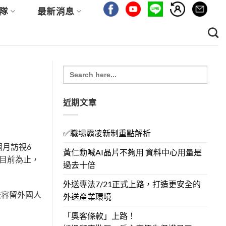
隊
最新消息
Search
for:
近期文章
✅職場霸凌新制重點解析
月訪視6
黃仁勳喊AI晶片不夠用 資料中心用量是
目前為止，
過去十倍
外送專法7/21正式上路，打造更安全的
法容留外國人
外送產業環境
「奧客條款」上路！