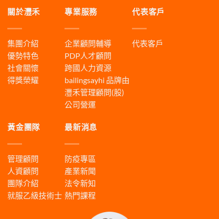
關於灃禾
專業服務
代表客戶
集團介紹
企業顧問輔導
代表客戶
優勢特色
PDP人才顧問
社會關懷
跨國人力資源
得獎榮耀
bailingsayhi
品牌由
灃禾管理顧問(股)
公司營運
黃金團隊
最新消息
管理顧問
防疫專區
人資顧問
產業新聞
團隊介紹
法令新知
就服乙級技術士
熱門課程