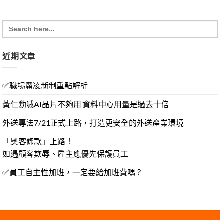
Search
for:
近期文章
✅職場霸凌新制重點解析
黃仁勳喊AI晶片不夠用 資料中心用量是過去十倍
外送專法7/21正式上路，打造更安全的外送產業環境
「奧客條款」上路！
如遇顧客欺辱、雇主應優先保護員工
✅員工自主性加班，一定要給加班費嗎？