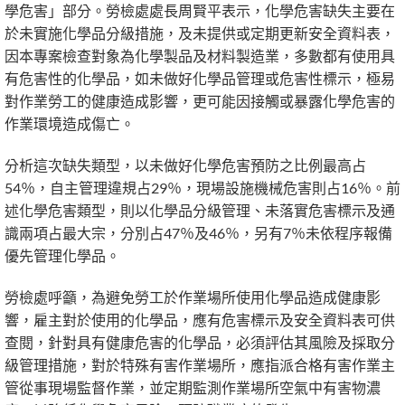
學危害」部分。勞檢處處長周賢平表示，化學危害缺失主要在
於未實施化學品分級措施，及未提供或定期更新安全資料表，
因本專案檢查對象為化學製品及材料製造業，多數都有使用具
有危害性的化學品，如未做好化學品管理或危害性標示，極易
對作業勞工的健康造成影響，更可能因接觸或暴露化學危害的
作業環境造成傷亡。
分析這次缺失類型，以未做好化學危害預防之比例最高占
54％，自主管理違規占29％，現場設施機械危害則占16％。前
述化學危害類型，則以化學品分級管理、未落實危害標示及通
識兩項占最大宗，分別占47％及46％，另有7％未依程序報備
優先管理化學品。
勞檢處呼籲，為避免勞工於作業場所使用化學品造成健康影
響，雇主對於使用的化學品，應有危害標示及安全資料表可供
查閱，針對具有健康危害的化學品，必須評估其風險及採取分
級管理措施，對於特殊有害作業場所，應指派合格有害作業主
管從事現場監督作業，並定期監測作業場所空氣中有害物濃