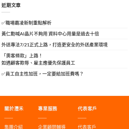
近期文章
✅職場霸凌新制重點解析
黃仁勳喊AI晶片不夠用 資料中心用量是過去十倍
外送專法7/21正式上路，打造更安全的外送產業環境
「奧客條款」上路！
如遇顧客欺辱、雇主應優先保護員工
✅員工自主性加班，一定要給加班費嗎？
關於灃禾
專業服務
代表客戶
集團介紹
企業顧問輔導
代表客戶