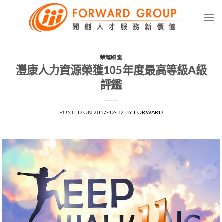
Skip
to
content
榮耀殿堂
灃康人力資源榮獲105年度最高等級A級
評鑑
POSTED ON
2017-12-12
BY
FORWARD