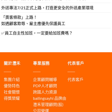
外送專法7/21正式上路，打造更安全的外送產業環境
「奧客條款」上路！
如遇顧客欺辱、雇主應優先保護員工
✅員工自主性加班，一定要給加班費嗎？
關於灃禾
專業服務
代表客戶
集團介紹
企業顧問輔導
代表客戶
優勢特色
PDP人才顧問
社會關懷
跨國人力資源
得獎榮耀
bailingsayhi
品牌由
灃禾管理顧問(股)
公司營運