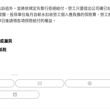
法訴追外，並將依規定先暫行拒絕給付，勞工只要提出公司確已
提醒，投保單位每月自薪水扣收勞工個人應負擔的保險費，勞工
障日後請領各項保險給付的權益。
防疫漏洞
抵稅