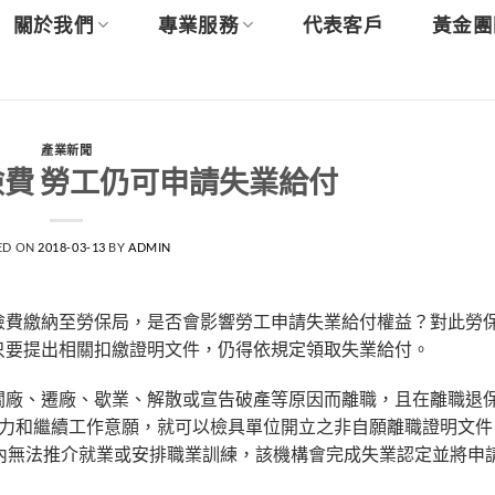
關於我們
專業服務
代表客戶
黃金團
產業新聞
費 勞工仍可申請失業給付
ED ON
2018-03-13
BY
ADMIN
險費繳納至勞保局，是否會影響勞工申請失業給付權益？對此勞
只要提出相關扣繳證明文件，仍得依規定領取失業給付。
關廠、遷廠、歇業、解散或宣告破產等原因而離職，且在離職退保
能力和繼續工作意願，就可以檢具單位開立之非自願離職證明文件
內無法推介就業或安排職業訓練，該機構會完成失業認定並將申