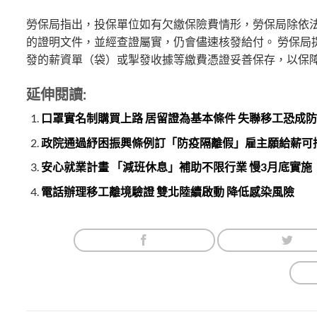
勞保局指出，投保單位如有欠繳保險費情形，勞保局除依
的證明文件，並經查證屬實，仍會儘速核發給付。 勞保局
發的薪資單（袋）或掣發收據等繳費憑證妥善保存，以保
延伸閱讀:
口罩實名制購買上路 居留證為基本條件 失聯移工恐成
政院通過紓困振興條例訂「防疫隔離假」雇主願給薪可
安心就業計畫 「減班休息」補助不限行業 慢3月底實施
電話辦理移工離境驗證 雙北陸續啟動 降低感染風險