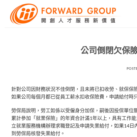
Skip
to
content
公司倒閉欠保險
POST
針對公司因財務狀況不佳倒閉，且未將已扣收勞、就保保
如果公司每個月都已從員工薪水扣收保險費，申請給付時
勞保局說明，勞工如係以受僱身分加保，嗣後因投保單位
累計參加「就業保險」的年資合計滿1年以上，具有工作
立就業服務機構辦理求職登記及申請失業給付，如果14日
到勞保局核發失業給付。