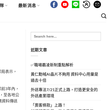
隊
最新消息
Search
for:
近期文章
✅職場霸凌新制重點解析
保局表示，
黃仁勳喊AI晶片不夠用 資料中心用量是
過去十倍
前3年內，
外送專法7/21正式上路，打造更安全的
，至各地公
外送產業環境
請資料傳送
「奧客條款」上路！