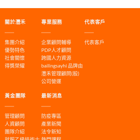
關於灃禾
專業服務
代表客戶
集團介紹
企業顧問輔導
代表客戶
優勢特色
PDP人才顧問
社會關懷
跨國人力資源
得獎榮耀
bailingsayhi
品牌由
灃禾管理顧問(股)
公司營運
黃金團隊
最新消息
管理顧問
防疫專區
人資顧問
產業新聞
團隊介紹
法令新知
就服乙級技術士
熱門課程