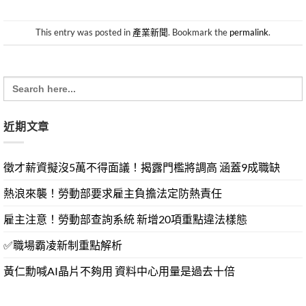
This entry was posted in
產業新聞
. Bookmark the
permalink
.
Search
for:
近期文章
徵才薪資擬沒5萬不得面議！揭露門檻將調高 涵蓋9成職缺
熱浪來襲！勞動部要求雇主負擔法定防熱責任
雇主注意！勞動部查詢系統 新增20項重點違法樣態
✅職場霸凌新制重點解析
黃仁勳喊AI晶片不夠用 資料中心用量是過去十倍