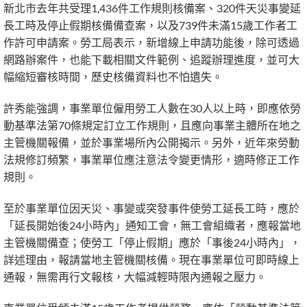
新北市去年共受理1,436件工作規則核備案、320件天災事變延
長工時及停止假期核備備查案，以及739件未滿15歲工作者工
作許可申請案。勞工局表示，新增線上申請功能後，除可透過
網路辦案件，也能下載相關文件範例、追蹤辦理進度，並可大
幅縮短審核時間，歷史核備資料也不怕遺失。
許秀能強調，事業單位僱用勞工人數在30人以上時，即應依勞
動基準法第70條規定訂立工作規則，且應向事業主體所在地之
主管機關報備，並於事業場所內公開揭示。另外，近年來勞動
法規修訂頻繁，事業單位應注意法令變更情形，適時修正工作
規則。
至於事業單位因天災、事變或突發事件使勞工延長工時，應於
「延長開始後24小時內」通知工會，無工會組織者，應報當地
主管機關備查；使勞工「停止假期」應於「事後24小時內」，
詳述理由，報請當地主管機關核備。現在事業單位可即時線上
通報，無需再行文報核，大幅減輕時限內通報之壓力。