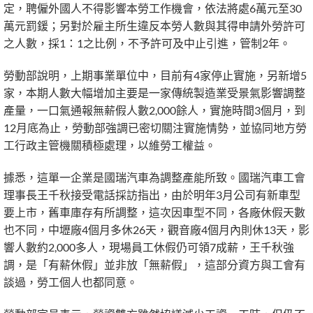
定，聘僱外國人不得影響本勞工作機會，依法將處6萬元至30
萬元罰鍰；另對於雇主所生違反本勞人數與其得申請外勞許可
之人數，採1：1之比例，不予許可及中止引進，管制2年。
勞動部說明，上期事業單位中，目前有4家停止實施，另新增5
家，本期人數大幅增加主要是一家傳統製造業受景氣影響調整
產量，一口氣通報無薪假人數2,000餘人，實施時間3個月，到
12月底為止，勞動部強調已密切關注實施情勢，並協同地方勞
工行政主管機關積極處理，以維勞工權益。
據悉，這單一企業是國瑞汽車為調整產能所致。國瑞汽車工會
理事長王千秋接受電話採訪指出，由於明年3月公司有新車型
要上市，舊車庫存有所調整，這次因車型不同，各廠休假天數
也不同，中壢廠4個月多休26天，觀音廠4個月內則休13天，影
響人數約2,000多人，現場員工休假仍可領7成薪，王千秋強
調，是「有薪休假」並非放「無薪假」，這部分資方與工會有
談過，勞工個人也都同意。