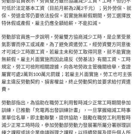
勞動部官員表示，勞資雙方雖然協議減少工資、工時，但仍不
可低於法定基本工資（目前月薪為2萬2千元）；另外勞保、就
保、勞退金等仍要依法投保。若實施無薪假期間，勞工選擇放
特休假或產假，雇主仍應全額給薪，不能扣減。
勞動部官員進一步說明，勞雇雙方協商減少工時，是企業受景
氣影響而停工或減產，為了避免資遣勞工，經勞資雙方同意後
才可減少工時跟工資，若雇主未和勞工取得同意，就不能實施
無薪假。雇主片面實施而因此違反《勞基法》有關工資、工時
規定，勞工可檢附相關證據，向各地勞政主管機關檢舉，查證
屬實可處2萬到100萬元罰鍰；若雇主片面實施，勞工也可主張
雇主違反勞動契約、損害權益，終止勞動契約並要求給付資遣
費。
勞動部指出，為協助在職勞工利用暫時減少正常工時期間參加
訓練，已推動「充電再出發訓練計畫」，一旦掌握縮減工時事
業單位名單，即主動聯繫，提供協助，鼓勵在職勞工利用暫時
減少正常工時時段，參加勞動部勞動力發展署所屬分署辦理訓
練之課程或該企業申請辦理之課程，以持續發展及提升個人所