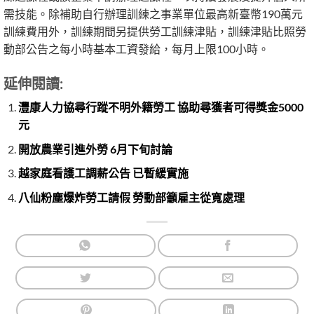
需技能。除補助自行辦理訓練之事業單位最高新臺幣190萬元
訓練費用外，訓練期間另提供勞工訓練津貼，訓練津貼比照勞
動部公告之每小時基本工資發給，每月上限100小時。
延伸閱讀:
灃康人力協尋行蹤不明外籍勞工 協助尋獲者可得獎金5000
元
開放農業引進外勞 6月下旬討論
越家庭看護工調薪公告 已暫緩實施
八仙粉塵爆炸勞工請假 勞動部籲雇主從寬處理