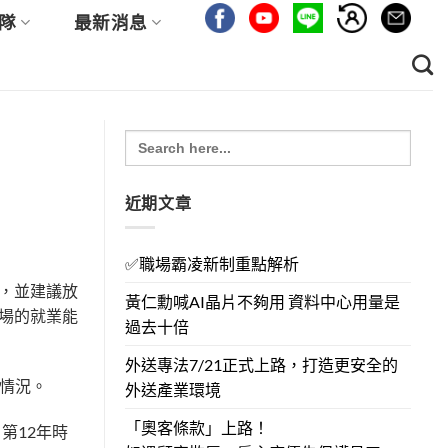
隊
最新消息
Search
for:
近期文章
✅職場霸凌新制重點解析
，並建議放
黃仁勳喊AI晶片不夠用 資料中心用量是
場的就業能
過去十倍
外送專法7/21正式上路，打造更安全的
的情況。
外送產業環境
「奧客條款」上路！
第12年時