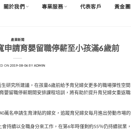
關於我們
專業服務
代表客戶
黃金團
產業新聞
寬申請育嬰留職停薪至小孩滿6歲前
ED ON
2019-08-06
BY
ADMIN
衛生研究所建議，在孩童6歲前給予育兒婦女更多的職場彈性空間
在育嬰留職停薪期間安排課程培訓，將有助於提升育兒婦女重返職
歲約40萬名申請生育津貼的婦女，追蹤育兒婦女每月進出勞動市場
會持續以全職身分來工作，在第6年時僅剩約55％仍持續就業，