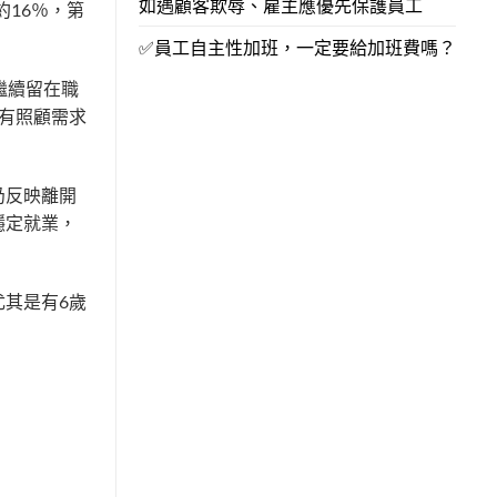
如遇顧客欺辱、雇主應優先保護員工
約16％，第
✅員工自主性加班，一定要給加班費嗎？
繼續留在職
有照顧需求
仍反映離開
穩定就業，
其是有6歲