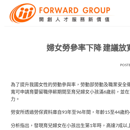
Skip
to
content
婦女勞參率下降 建議放
POST
為了提升我國女性的勞動參與率，勞動部勞動及職業安全
寬可申請育嬰留職停薪期間至育兒婦女小孩滿6歲前，並
力。
勞安所透過勞保資料庫自93年至96年間，年齡15至44
分析指出，發現育兒婦女在小孩出生第1年時，高達7成以上