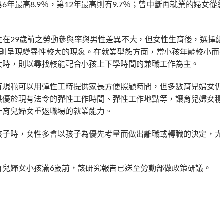
6年最高8.9％，第12年最高則有9.7％；曾中斷再就業的婦女從
在29歲前之勞動參與率與男性差異不大，但女性生育後，選擇
，則呈現變異性較大的現象。在就業型態方面，當小孩年齡較小而
大時，則以尋找較能配合小孩上下學時間的兼職工作為主。
有規範可以用彈性工時提供家長方便照顧時間，但多數育兒婦女
供優於現有法令的彈性工作時間、彈性工作地點等，讓育兒婦女
升育兒婦女重返職場的就業能力。
孩子時，女性多會以孩子為優先考量而做出離職或轉職的決定，尤
育兒婦女小孩滿6歲前，該研究報告已送至勞動部做政策研議。