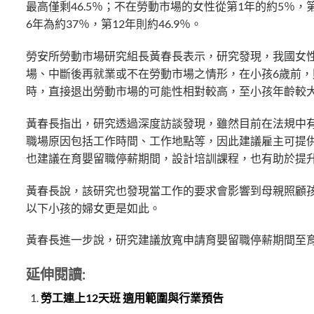
最高僅剩46.5％；不在勞動市場的女性從第1年的約5％，第
6年為約37％，第12年則約46.9％。
勞安所勞動市場研究組長黃春長表示，研究發現，我國女性
場、中斷後再就業或不在勞動市場之情形，在小孩6歲前
時，直接退出勞動市場的可能性相對較高，至小孩年齡較
黃春長指出，研究透過深度訪談發現，雖然目前在法規中
職場原因包括工作時間、工作地點等，因此建議雇主可提
也建議在育嬰留職停薪期間，設計培訓課程，也有助於提
黃春長說，該研究也發現當工作的要求會影響到母親照顧
以下小孩的婦女更是如此。
黃春長進一步說，研究建議放寬申請育嬰留職停薪期間至
延伸閱讀:
勞工連上12天班 適用範圍與行業預告