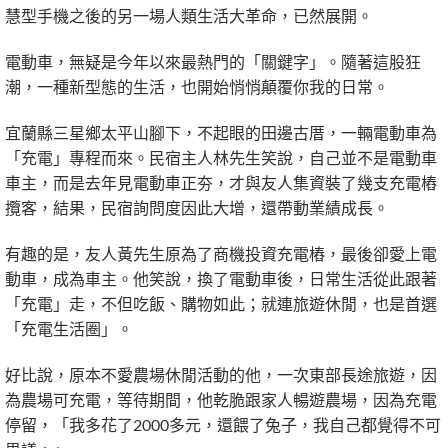
慧型手機之後的另一場人類生活大革命，已然展開。
電動車，無疑是今年以來最熱門的「關鍵字」。隨著這股狂
潮，一種新型態的生活，也開始悄悄顛覆你我的日常。
宜蘭縣三星鄉太平山腳下，不起眼的田邊古厝，一輛電動車為
「充電」專程而來。民宿主人林先生笑說，自己並不是電動車
車主，而是去年見電動車正夯，才與友人集資裝了幾支充電樁
攬客，結果，民宿詢問度因此大增，還帶動業績成長。
有趣的是，友人黃先生原為了商機投資充電樁，最後卻愛上電
動車，成為車主。他笑說，換了電動車後，日常生活從此跟著
「充電」走，不但吃飯、購物如此；就連旅遊休閒，也是首選
「充電生活圈」。
好比說，原本不愛農場休閒活動的他，一次東部長途旅遊，因
為農場可充電，等待期間，他乾脆跟家人暢遊農場，因為充電
停留，「我多花了2000多元，還餵了兔子，我自己都覺得不可