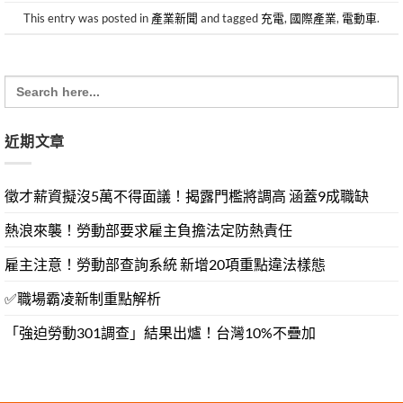
This entry was posted in
產業新聞
and tagged
充電
,
國際產業
,
電動車
.
Search
for:
近期文章
徵才薪資擬沒5萬不得面議！揭露門檻將調高 涵蓋9成職缺
熱浪來襲！勞動部要求雇主負擔法定防熱責任
雇主注意！勞動部查詢系統 新增20項重點違法樣態
✅職場霸凌新制重點解析
「強迫勞動301調查」結果出爐！台灣10%不疊加