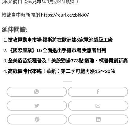
(本文摘自《遠見雜誌4月號418期》)
轉載自中時新聞網
https://reurl.cc/zbkkXV
延伸閱讀:
搶攻電動車市場 福斯將在歐洲建6家電池超級工廠
《國際產業》LG全面退出手機市場 受惠者出列
全美疫苗接種普及！美股勁揚373點 道瓊、標普再創新高
高紙價時代來臨！華紙：第二季可能再漲15～20％