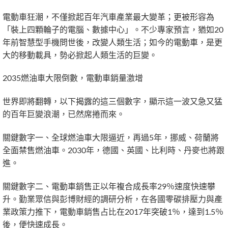
電動車狂潮，不僅掀起百年汽車產業最大變革；更被形容為
「裝上四顆輪子的電腦、數據中心」。不少專家預言，猶如20
年前智慧型手機問世後，改變人類生活；如今的電動車，是更
大的移動載具，勢必掀起人類生活的巨變。
2035燃油車大限倒數，電動車銷量激增
世界即將翻轉，以下揭露的這三個數字，顯示這一波又急又猛
的百年巨變浪潮，已然席捲而來。
關鍵數字一、全球燃油車大限逼近，再過5年，挪威、荷蘭將
全面禁售燃油車。2030年，德國、英國、比利時、丹麥也將跟
進。
關鍵數字二、電動車銷售正以年複合成長率29％速度快速攀
升。勤業眾信與彭博財經的調研分析，在各國零碳排壓力與產
業政策力推下，電動車銷售占比在2017年突破1％，達到1.5％
後，便快速成長。