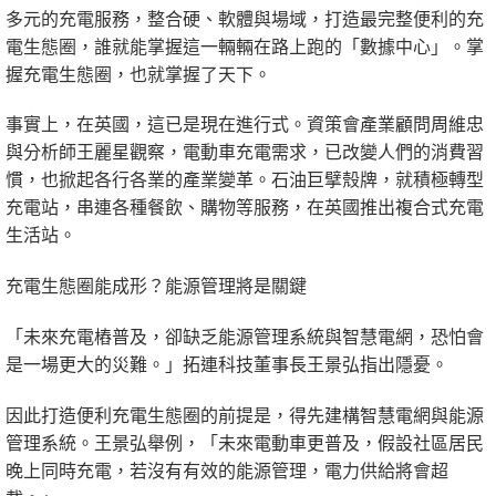
多元的充電服務，整合硬、軟體與場域，打造最完整便利的充
電生態圈，誰就能掌握這一輛輛在路上跑的「數據中心」。掌
握充電生態圈，也就掌握了天下。
事實上，在英國，這已是現在進行式。資策會產業顧問周維忠
與分析師王麗星觀察，電動車充電需求，已改變人們的消費習
慣，也掀起各行各業的產業變革。石油巨擘殼牌，就積極轉型
充電站，串連各種餐飲、購物等服務，在英國推出複合式充電
生活站。
充電生態圈能成形？能源管理將是關鍵
「未來充電樁普及，卻缺乏能源管理系統與智慧電網，恐怕會
是一場更大的災難。」拓連科技董事長王景弘指出隱憂。
因此打造便利充電生態圈的前提是，得先建構智慧電網與能源
管理系統。王景弘舉例，「未來電動車更普及，假設社區居民
晚上同時充電，若沒有有效的能源管理，電力供給將會超