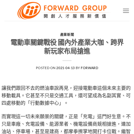
Skip
to
content
產業新聞
電動車關鍵戰役 國內外產業大咖、跨界
新玩家布局搶進
POSTED ON
2021-04-13
BY
FORWARD
讓我們跟回不去的燃油車說再見，迎接電動車這個未來主要的
移動載具。它甚至不只是交通工具，還可望成為名副其實、可
四處移動的「行動數據中心」。
而實現這一切未來願景的關鍵，正是「充電」這門好生意。不
只是車廠、充電設備、能源業者、機電設備商競相搶進，連加
油站、停車場，甚至是建商，都摩拳擦掌地開打卡位戰。繼智