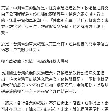
其實，中興電工的盤算是，除充電硬體建設外，軟體營運將交
由子公司嘟嘟房。停車場龍頭嘟嘟房，搶進充電商機，看上
的，無非是電動車浪潮下，「停車即充電」時代即將來臨；未
來，誰掌握了停車位，誰就握有話語權，也才有機會上場比
賽。
於是，台灣電動車大戰還未真正開打，短兵相接的充電車位圈
地賽，早已戰火喧天。
整合軟硬體、場域 充電站商機大爆發
長期關注台灣綠能與交通產業，安侯建業執行副總陳文正指
出，這次台灣群雄搶進充電產業，背後關鍵是，「電動車就是
超大型的載具。它不僅是車輛，還是資訊、金流服務，以及基
礎設施的整合平台。未來會全部連結在一起。」
「將來，各行各業的戰場，不只在街上、店裡，或手機上，更
可能在車上！」陳文正指出核心。未來，誰能提供更便利、更