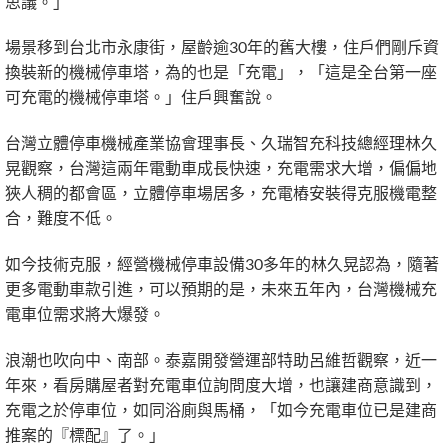
思議。」
場景移到台北市永康街，屋齡逾30年的舊大樓，住戶們剛斥資
換裝新的機械停車塔，為的也是「充電」，「這是全台第一座
可充電的機械停車塔。」住戶興奮說。
台灣立體停車機械產業協會理事長、久瑞智充科技總經理林久
晃觀察，台灣這兩年電動車成長快速，充電需求大增，偏偏地
狹人稠的都會區，立體停車場居多，充電樁安裝得克服機電整
合，難度不低。
如今技術克服，經營機械停車設備30多年的林久晃認為，隨著
更多電動車款引進，可以預期的是，未來五年內，台灣機械充
電車位需求將大爆發。
浪潮也吹向中、南部。泰嘉開發營運部特助呂維哲觀察，近一
年來，看房購屋者對充電車位詢問度大增，也讓建商意識到，
充電之於停車位，如同浴廁與馬桶，「如今充電車位已是建商
推案的『標配』了。」