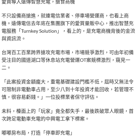
愛買導入遠傳智慧充電，搶食商機
不只設備商搶進，就連電信業者、停車場營運商，也看上商
機。遠傳電信去年底在集團旗下的愛買量販中心，推出智慧充
電服務「Turnkey Solution」，看上的，是充電商機背後的金流
與資訊流。
台灣百工百業跨界搶攻充電市場，市場競爭激烈，可由年初備
受注目的國道湖口等休息站充電營運OT案競標激烈，窺見一
二。
「此案投資金額龐大，重電基礎建設門檻不低，屆時又無法令
可限制非電動車占用，至少八到十年投資才能回收，若管理不
慎，很容易虧錢。」一位投標業者保守評估。
未料，檯面上的「玩家」竟全都失手，最後跌破眾人眼鏡，首
次跨足電動車充電的中興電工拿下標案。
嘟嘟房布局，打造「停車即充電」