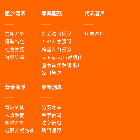
關於灃禾
專業服務
代表客戶
集團介紹
企業顧問輔導
代表客戶
優勢特色
PDP人才顧問
社會關懷
跨國人力資源
得獎榮耀
bailingsayhi
品牌由
灃禾管理顧問(股)
公司營運
黃金團隊
最新消息
管理顧問
防疫專區
人資顧問
產業新聞
團隊介紹
法令新知
就服乙級技術士
熱門課程