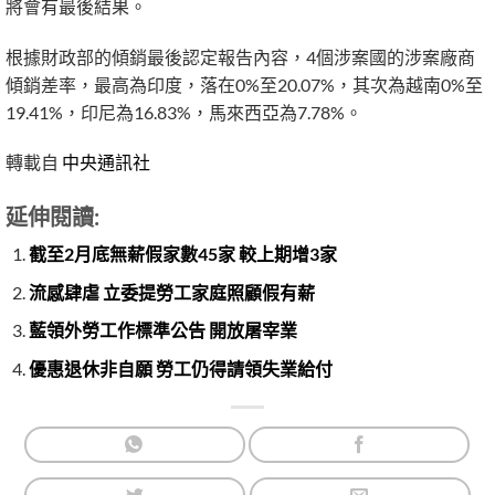
將會有最後結果。
根據財政部的傾銷最後認定報告內容，4個涉案國的涉案廠商
傾銷差率，最高為印度，落在0%至20.07%，其次為越南0%至
19.41%，印尼為16.83%，馬來西亞為7.78%。
轉載自
中央通訊社
延伸閱讀:
截至2月底無薪假家數45家 較上期增3家
流感肆虐 立委提勞工家庭照顧假有薪
藍領外勞工作標準公告 開放屠宰業
優惠退休非自願 勞工仍得請領失業給付