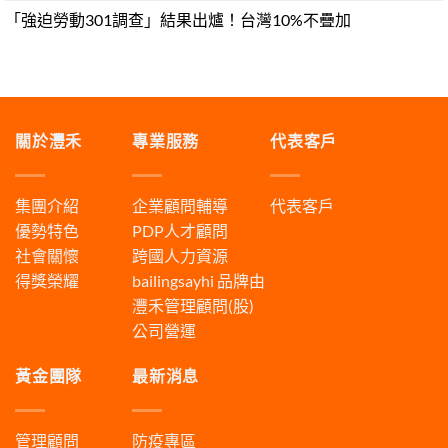
「強迫勞動301調查」結果出爐！台灣10%不疊加
關於灃禾
專業服務
代表客戶
集團介紹
企業顧問輔導
代表客戶
優勢特色
PDP人才顧問
社會關懷
跨國人力資源
得獎榮耀
bailingsayhi
品牌由
灃禾管理顧問(股)
公司營運
黃金團隊
最新消息
管理顧問
防疫專區