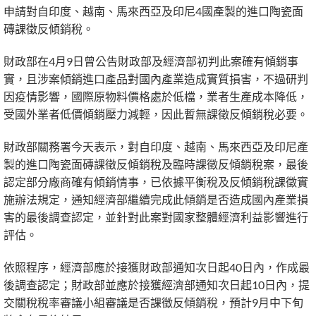
申請對自印度、越南、馬來西亞及印尼4國產製的進口陶瓷面
磚課徵反傾銷稅。
財政部在4月9日曾公告財政部及經濟部初判此案確有傾銷事
實，且涉案傾銷進口產品對國內產業造成實質損害，不過研判
因疫情影響，國際原物料價格處於低檔，業者生產成本降低，
受國外業者低價傾銷壓力減輕，因此暫無課徵反傾銷稅必要。
財政部關務署今天表示，對自印度、越南、馬來西亞及印尼產
製的進口陶瓷面磚課徵反傾銷稅及臨時課徵反傾銷稅案，最後
認定部分廠商確有傾銷情事，已依據平衡稅及反傾銷稅課徵實
施辦法規定，通知經濟部繼續完成此傾銷是否造成國內產業損
害的最後調查認定，並針對此案對國家整體經濟利益影響進行
評估。
依照程序，經濟部應於接獲財政部通知次日起40日內，作成最
後調查認定；財政部並應於接獲經濟部通知次日起10日內，提
交關稅稅率審議小組審議是否課徵反傾銷稅，預計9月中下旬