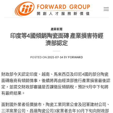
Skip
to
content
產業新聞
印度等4國傾銷陶瓷面磚 產業損害待經
濟部認定
POSTED ON
2021-07-14
BY
FORWARD
財政部今天認定印度、越南、馬來西亞及印尼4國的部分陶瓷
面磚廠商有傾銷情事，後續將再由經濟部進行產業損害最後認
定，並提交財政部審議是否課徵反傾銷稅，預計9月中下旬將
有最終結果。
面對國外業者低價搶市，陶瓷工業同業公會及冠軍建材公司、
三洋窯業公司、昌達陶瓷公司3家業者去年10月下旬向財政部