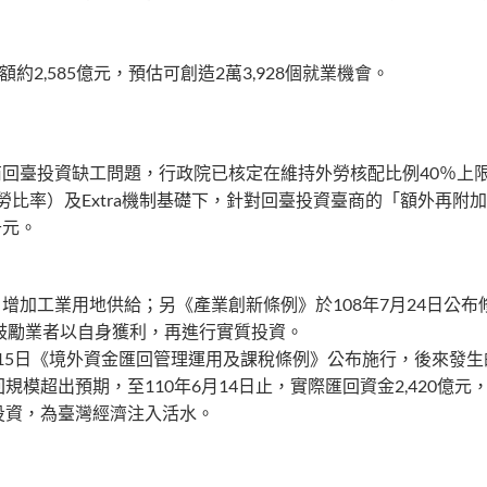
約2,585億元，預估可創造2萬3,928個就業機會。
商回臺投資缺工問題，行政院已核定在維持外勞核配比例40％上
勞比率）及Extra機制基礎下，針對回臺投資臺商的「額外再附
千元。
增加工業用地供給；另《產業創新條例》於108年7月24日公布
鼓勵業者以自身獲利，再進行實質投資。
月15日《境外資金匯回管理運用及課稅條例》公布施行，後來發
超出預期，至110年6月14日止，實際匯回資金2,420億元，
投資，為臺灣經濟注入活水。