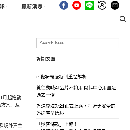
隊
最新消息
Search
for:
近期文章
✅職場霸凌新制重點解析
黃仁勳喊AI晶片不夠用 資料中心用量是
過去十倍
1月起推動
動方案」及
外送專法7/21正式上路，打造更安全的
外送產業環境
「奧客條款」上路！
商及境外資金