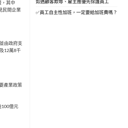
如遇顧客欺辱、雇主應優先保護員工
緩，其中
見民間企業
✅員工自主性加班，一定要給加班費嗎？
並由政府支
及12萬8千
重要產業政策
100億元