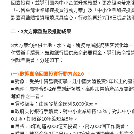
回臺投資，並導引國內中小企業升級轉型，更為經濟帶來
「根留臺灣企業加速投資行動方案」及「中小企業加速投資
對臺灣整體投資環境深具信心，行政院再於7月8日提高該兩
二、3大方案重點及推動成果
3大方案均提供土地、水、電、稅務專屬服務與客製化單
付委辦手續費，鼓勵銀行提供廠商必要資金，導引廠商投資，預計
個就業機會。分述如下：
(一) 歡迎臺商回臺投資行動方案2.0
■ 對象：受美中貿易戰衝擊，赴中國大陸投資2年以上的
■ 條件：屬符合5+2產業創新領域、高附加價值產品及
等條件之一者。
■ 貸款額度：由國發基金匡列5,000億元。
■ 政府支付銀行手續費：對中小企業維持1.5％；對非中小企業則
0.1％，期限從10年縮短至5年。
■ 目標：3年創造9,000億元投資、7萬7,000個工作機會。
■ 成果：截至今年7月2日止，217家廠商通過審查，投資金額