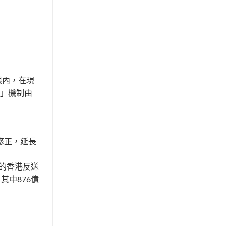
限內，在現
加」機制由
修正，延長
生的香港反送
其中876億