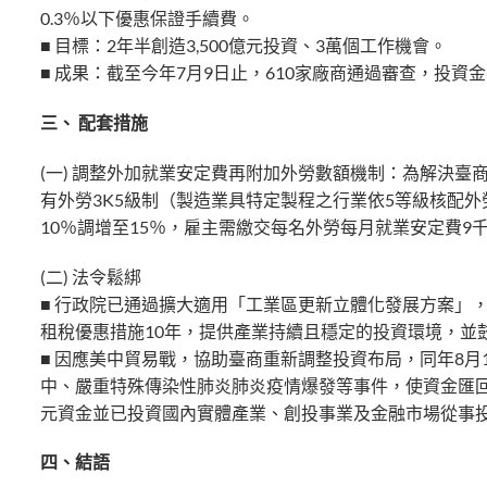
0.3％以下優惠保證手續費。
■ 目標：2年半創造3,500億元投資、3萬個工作機會。
■ 成果：截至今年7月9日止，610家廠商通過審查，投資金額
三、 配套措施
(一) 調整外加就業安定費再附加外勞數額機制：為解決臺
有外勞3K5級制（製造業具特定製程之行業依5等級核配外
10％調增至15％，雇主需繳交每名外勞每月就業安定費9
(二) 法令鬆綁
■ 行政院已通過擴大適用「工業區更新立體化發展方案」，
租稅優惠措施10年，提供產業持續且穩定的投資環境，並
■ 因應美中貿易戰，協助臺商重新調整投資布局，同年8
中、嚴重特殊傳染性肺炎肺炎疫情爆發等事件，使資金匯回規模
元資金並已投資國內實體產業、創投事業及金融市場從事
四、結語