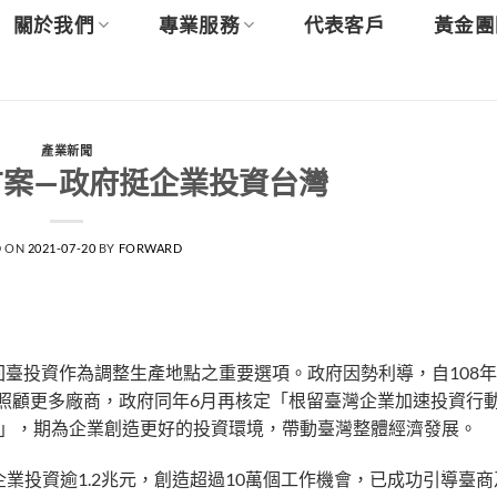
關於我們
專業服務
代表客戶
黃金團
產業新聞
方案—政府挺企業投資台灣
D ON
2021-07-20
BY
FORWARD
臺投資作為調整生產地點之重要選項。政府因勢利導，自108年
為照顧更多廠商，政府同年6月再核定「根留臺灣企業加速投資行
案」，期為企業創造更好的投資環境，帶動臺灣整體經濟發展。
家企業投資逾1.2兆元，創造超過10萬個工作機會，已成功引導臺