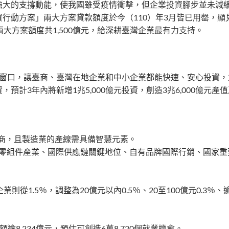
強大的支撐動能，使我國雖受疫情衝擊，但企業投資腳步並未減
行動方案」兩大方案貸款額度於今（110）年3月皆已用罄，顯
大方案額度共1,500億元，給深耕臺灣企業最有力支持。
一窗口，讓臺商、臺灣在地企業和中小企業都能快速、安心投資，
3年內將新增1兆5,000億元投資，創造3兆6,000億元產值
臺商，且製造業的產線需具備智慧元素。
關鍵零組件產業、國際供應鏈關鍵地位、自有品牌國際行銷、國家
從1.5％，調整為20億元以內0.5％、20至100億元0.3％、逾
逾8,234億元，預估可創造6萬8,720個就業機會。