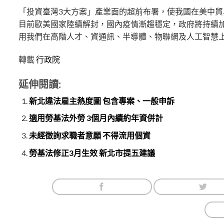
「投資臺灣3大方案」產業面的超前布署，使我國在美中
目前歐美國家陸續解封，國內疫情漸趨穩定，政府將持續
用我們在高階人才、資通訊、半導體、物聯網及人工智慧上
轉載
行政院
延伸閱讀:
新北違法雇主熱度圖 包含專案、一般申訴
適用勞基法外勞 3個月內續約年資併計
未經徵詢求職者意願 不得流用個資
勞基法修正3月生效 新北市提五建議