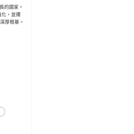
長的國家。
值化，並運
下深厚根基。