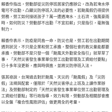
賴香伶指出，勞動部從災防停班居家仍應辦公，改為若淹水停
電可不出勤，凸顯災防停班入法的必要性，若颱風假仍得提供
勞務，勞工如何接送孩子？萬一遭遇淹水、土石流、強風豪雨
時，如何防災？勞動部不出勤「不宜扣薪」只是指引，毫無強
制力。
賴香伶表示，防疫是同島一命，防災也是，勞工若在出勤期間
遇到狀況，不只是企業和勞工承擔，整個社會的救災量能都要
承擔，勞動部不是只發一個「颱風天外勤安全指引」就草草了
事，「天然災害發生事業單位勞工出勤管理及工資給付要點」
已十多年沒更新，應與時俱進，並將災防停班入法。
張其祿說，台灣過去對於颱風、天災的「颱風假」及「災防
假」法規與配套，僅限於「天然災害停止上班及上課作業辦
法」及勞動部制定的「天然災害發生事業單位勞工出勤管理及
工資給付要點」等行政指導，效力有限，勞動部及相關部會應
以全盤「複合性風險評估」做更周全的考量。