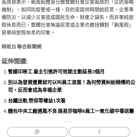
張其祿表示，颱風假應是分散整體社會災害風險的「災防策略
機制」，如同防疫警戒一樣，目的是提供時間給民眾、企業準
備防災，以減少災害造成國民生命、財產之損失，而非單純放
假休息而已，整體社會無論民眾或企業也應扭轉對「颱風假」
是單純放假休息的印象。
轉載自
聯合新聞網
延伸閱讀:
暫緩印移工 雇主引進許可效期主動延長3個月
別以為發資遣費就可以叫員工滾蛋！為何勞資糾紛頻傳的公
司，反而會成為幸福企業
台鐵出軌 勞保等權益1次看
麵包中央工廠通風不良 路易莎咖啡8員工一氧化碳中毒送醫