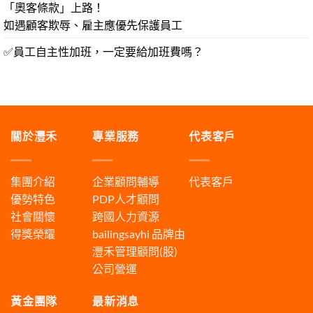
「奧客條款」上路！
如遇顧客欺辱、雇主應優先保護員工
✅員工自主性加班，一定要給加班費嗎？
關於灃禾
專業服務
代表客戶
集團介紹
企業顧問輔導
代表客戶
優勢特色
PDP人才顧問
社會關懷
跨國人力資源
得獎榮耀
bailingsayhi
品牌由
灃禾管理顧問(股)
公司營運
黃金團隊
最新消息