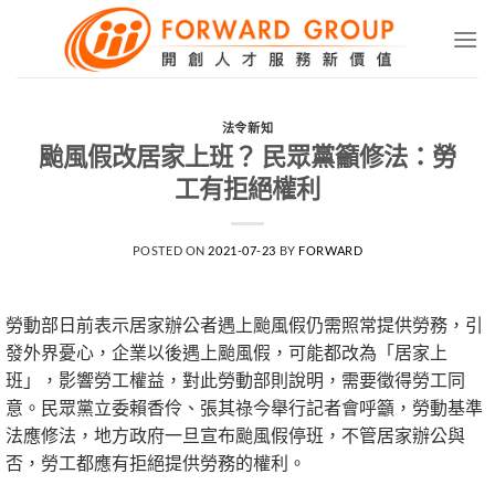
Skip
to
content
法令新知
颱風假改居家上班？ 民眾黨籲修法：勞
工有拒絕權利
POSTED ON
2021-07-23
BY
FORWARD
勞動部日前表示居家辦公者遇上颱風假仍需照常提供勞務，引
發外界憂心，企業以後遇上颱風假，可能都改為「居家上
班」，影響勞工權益，對此勞動部則說明，需要徵得勞工同
意。民眾黨立委賴香伶、張其祿今舉行記者會呼籲，勞動基準
法應修法，地方政府一旦宣布颱風假停班，不管居家辦公與
否，勞工都應有拒絕提供勞務的權利。