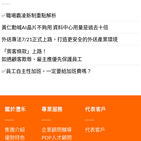
✅職場霸凌新制重點解析
黃仁勳喊AI晶片不夠用 資料中心用量是過去十倍
外送專法7/21正式上路，打造更安全的外送產業環境
「奧客條款」上路！
如遇顧客欺辱、雇主應優先保護員工
✅員工自主性加班，一定要給加班費嗎？
關於灃禾
專業服務
代表客戶
集團介紹
企業顧問輔導
代表客戶
優勢特色
PDP人才顧問