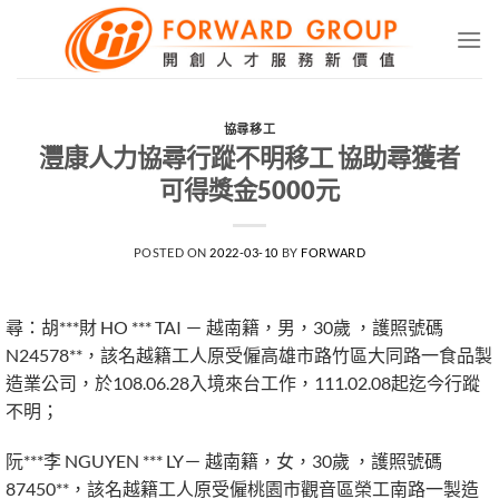
Skip
to
content
協尋移工
灃康人力協尋行蹤不明移工 協助尋獲者
可得獎金5000元
POSTED ON
2022-03-10
BY
FORWARD
尋：胡***財 HO *** TAI － 越南籍，男，30歲 ，護照號碼
N24578**，該名越籍工人原受僱高雄市路竹區大同路一食品製
造業公司，於108.06.28入境來台工作，111.02.08起迄今行蹤
不明；
阮***李 NGUYEN *** LY－ 越南籍，女，30歲 ，護照號碼
87450**，該名越籍工人原受僱桃園市觀音區榮工南路一製造