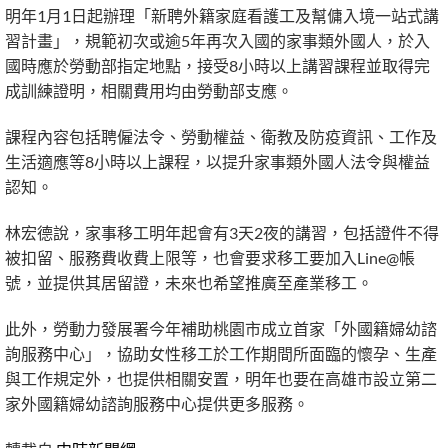
明年1月1日起辦理「新聘外籍家庭看護工及幫傭入境一站式講
習計畫」，規範初次或逾5年再次入國的家事類外國人，於入
國時應於勞動部指定地點，接受8小時以上講習課程並取得完
成訓練證明，相關費用均由勞動部支應。
課程內容包括聘僱法令、勞動權益、衛教及防疫資訊、工作及
生活適應等8小時以上課程，以提升家事類外國人法令與權益
認知。
林宏德說，家事移工明年起會有3天2夜的講習，包括證件不得
被扣留、服務費收費上限等，也會要求移工要加入Line@帳
號，並提供其居留證，未來也希望推廣至產業移工。
此外，勞動力發展署今年補助桃園市成立首家「外國籍婦幼諮
詢服務中心」，協助女性移工於工作期間所面臨的懷孕、生產
與工作規定外，也提供相關安置，明年也要在高雄市設立第二
家外國籍婦幼諮詢服務中心提供更多服務。