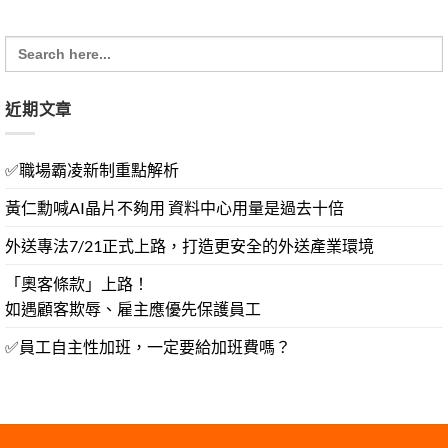
Search
for:
近期文章
✅職場霸凌新制重點解析
黃仁勳喊AI晶片不夠用 資料中心用量是過去十倍
外送專法7/21正式上路，打造更安全的外送產業環境
「奧客條款」上路！
如遇顧客欺辱、雇主應優先保護員工
✅員工自主性加班，一定要給加班費嗎？