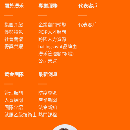
關於灃禾
專業服務
代表客戶
集團介紹
企業顧問輔導
代表客戶
優勢特色
PDP人才顧問
社會關懷
跨國人力資源
得獎榮耀
bailingsayhi
品牌由
灃禾管理顧問(股)
公司營運
黃金團隊
最新消息
管理顧問
防疫專區
人資顧問
產業新聞
團隊介紹
法令新知
就服乙級技術士
熱門課程