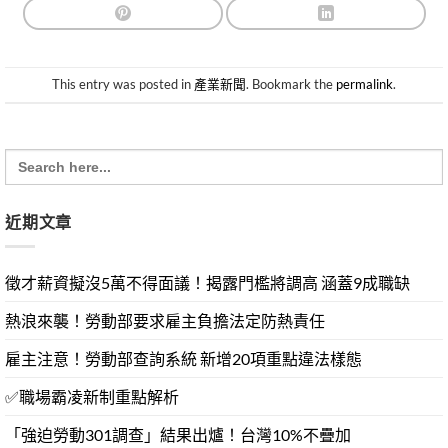
This entry was posted in
產業新聞
. Bookmark the
permalink
.
Search
for:
近期文章
徵才薪資擬沒5萬不得面議！揭露門檻將調高 涵蓋9成職缺
熱浪來襲！勞動部要求雇主負擔法定防熱責任
雇主注意！勞動部查詢系統 新增20項重點違法樣態
✅職場霸凌新制重點解析
「強迫勞動301調查」結果出爐！台灣10%不疊加