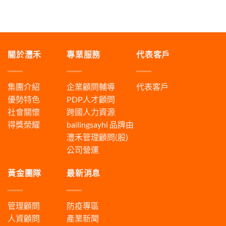
關於灃禾
專業服務
代表客戶
集團介紹
企業顧問輔導
代表客戶
優勢特色
PDP人才顧問
社會關懷
跨國人力資源
得獎榮耀
bailingsayhi
品牌由
灃禾管理顧問(股)
公司營運
黃金團隊
最新消息
管理顧問
防疫專區
人資顧問
產業新聞