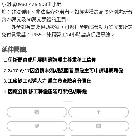
小姐或0980-476-508王小姐
註：非法僱用、非法媒介外勞者，如經查獲最高將分別處新台
幣75萬元及50萬元罰鍰的重罰。
外勞如有需要協助投案，可撥打勞動部勞動力發展署所設
免付費電話：1955－外籍勞工24小時諮詢保護專線。
延伸閱讀:
伊斯蘭齋戒月展開 籲請雇主尊重移工信仰
3/17-6/17因疫情未如期返國者 原雇主可申請短期聘僱
工廠缺工派遣人力 雇主負查驗身分責任
因應疫情 移工聘僱屆滿可辦短期聘僱