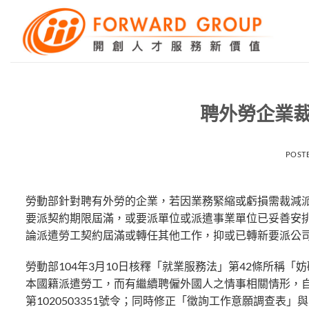
Skip
to
content
聘外勞企業裁
POST
勞動部針對聘有外勞的企業，若因業務緊縮或虧損需裁減
要派契約期限屆滿，或要派單位或派遣事業單位已妥善安
論派遣勞工契約屆滿或轉任其他工作，抑或已轉新要派公
勞動部104年3月10日核釋「就業服務法」第42條所稱
本國籍派遣勞工，而有繼續聘僱外國人之情事相關情形，自
第1020503351號令；同時修正「徵詢工作意願調查表