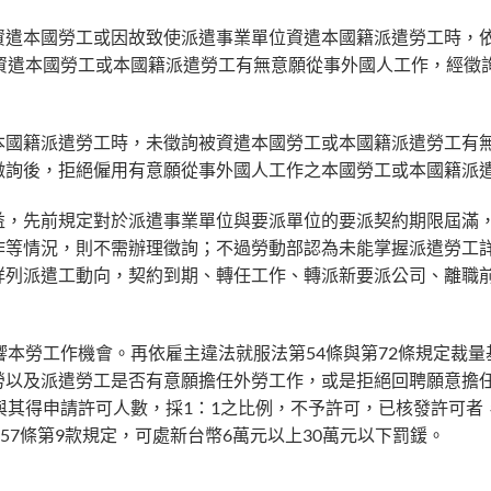
資遣本國勞工或因故致使派遣事業單位資遣本國籍派遣勞工時，
資遣本國勞工或本國籍派遣勞工有無意願從事外國人工作，經徵
。
本國籍派遣勞工時，未徵詢被資遣本國勞工或本國籍派遣勞工有
徵詢後，拒絕僱用有意願從事外國人工作之本國勞工或本國籍派
益，先前規定對於派遣事業單位與要派單位的要派契約期限屆滿
作等情況，則不需辦理徵詢；不過勞動部認為未能掌握派遣勞工
詳列派遣工動向，契約到期、轉任工作、轉派新要派公司、離職
響本勞工作機會。再依雇主違法就服法第54條與第72條規定裁量
勞以及派遣勞工是否有意願擔任外勞工作，或是拒絕回聘願意擔
與其得申請許可人數，採1：1之比例，不予許可，已核發許可者
57條第9款規定，可處新台幣6萬元以上30萬元以下罰鍰。