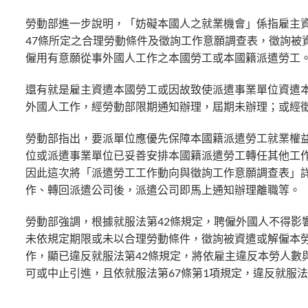
勞動部進一步說明，「妨礙本國人之就業機會」係指雇主
47條所定之合理勞動條件及徵詢工作意願調查表，徵詢被
僱用有意願從事外國人工作之本國勞工或本國籍派遣勞工
還有就是雇主資遣本國勞工或因故致使派遣事業單位資遣
外國人工作，經勞動部限期通知辦理，屆期未辦理；或經
勞動部指出，要派單位應優先保障本國籍派遣勞工就業權
位或派遣事業單位已妥善安排本國籍派遣勞工轉任其他工
因此這次將「派遣勞工工作動向與徵詢工作意願調查表」
作、轉回派遣公司後，派遣公司即馬上通知辦理離職等。
勞動部強調，根據就服法第42條規定，聘僱外國人不得影
未依規定期限或未以合理勞動條件，徵詢被資遣或解僱本
作，顯已違反就服法第42條規定，將依雇主違反本勞人數
可或中止引進，且依就服法第67條第1項規定，違反就服法