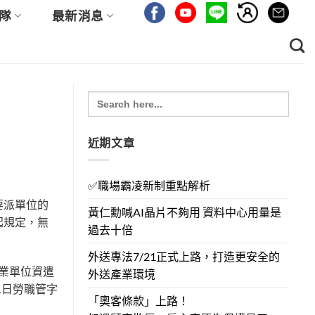
隊
最新消息
Search
for:
近期文章
✅職場霸凌新制重點解析
要派單位的
黃仁勳喊AI晶片不夠用 資料中心用量是
起規定，無
過去十倍
外送專法7/21正式上路，打造更安全的
事業單位資遣
外送產業環境
1日勞職管字
「奧客條款」上路！