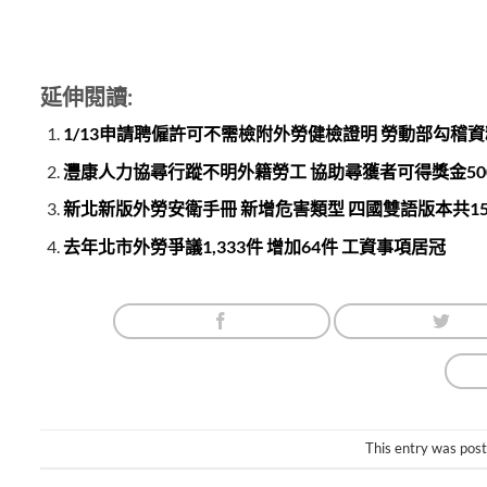
延伸閱讀:
1/13申請聘僱許可不需檢附外勞健檢證明 勞動部勾稽
灃康人力協尋行蹤不明外籍勞工 協助尋獲者可得獎金50
新北新版外勞安衛手冊 新增危害類型 四國雙語版本共15,
去年北市外勞爭議1,333件 增加64件 工資事項居冠
This entry was pos