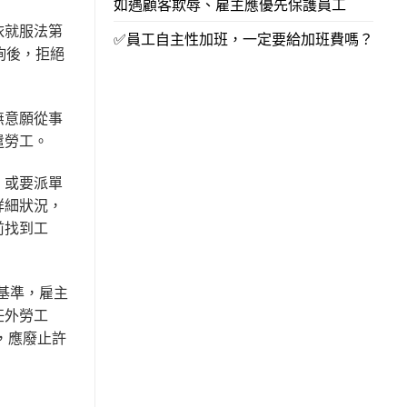
如遇顧客欺辱、雇主應優先保護員工
依就服法第
✅員工自主性加班，一定要給加班費嗎？
詢後，拒絕
無意願從事
遣勞工。
，或要派單
詳細狀況，
前找到工
基準，雇主
任外勞工
，應廢止許