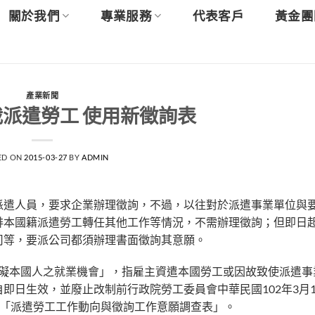
關於我們
專業服務
代表客戶
黃金團
產業新聞
派遣勞工 使用新徵詢表
ED ON
2015-03-27
BY
ADMIN
派遣人員，要求企業辦理徵詢，不過，以往對於派遣事業單位與
排本國籍派遣勞工轉任其他工作等情況，不需辦理徵詢；但即日
司等，要派公司都須辦理書面徵詢其意願。
「妨礙本國人之就業機會」，指雇主資遣本國勞工或因故致使派遣
即日生效，並廢止改制前行政院勞工委員會中華民國102年3月
」與「派遣勞工工作動向與徵詢工作意願調查表」。