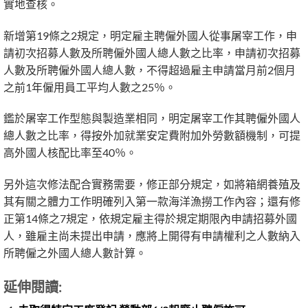
實地查核。
新增第19條之2規定，明定雇主聘僱外國人從事屠宰工作，申
請初次招募人數及所聘僱外國人總人數之比率，申請初次招募
人數及所聘僱外國人總人數，不得超過雇主申請當月前2個月
之前1年僱用員工平均人數之25％。
鑑於屠宰工作型態與製造業相同，明定屠宰工作其聘僱外國人
總人數之比率，得按外加就業安定費附加外勞數額機制，可提
高外國人核配比率至40％。
另外這次修法配合實務需要，修正部分規定，如將箱網養殖及
其有關之體力工作明確列入第一款海洋漁撈工作內容；還有修
正第14條之7規定，依規定雇主得於規定期限內申請招募外國
人，雖雇主尚未提出申請，應將上開得有申請權利之人數納入
所聘僱之外國人總人數計算。
延伸閱讀: