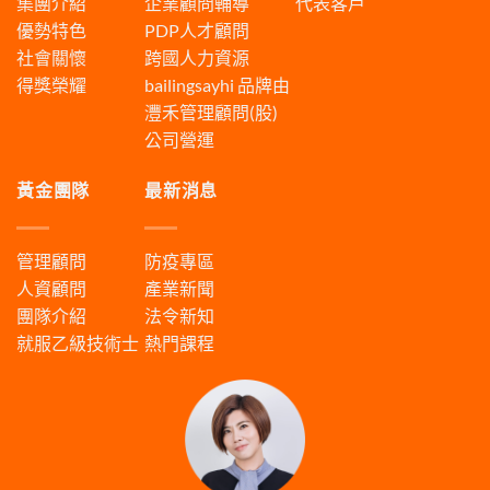
集團介紹
企業顧問輔導
代表客戶
優勢特色
PDP人才顧問
社會關懷
跨國人力資源
得獎榮耀
bailingsayhi
品牌由
灃禾管理顧問(股)
公司營運
黃金團隊
最新消息
管理顧問
防疫專區
人資顧問
產業新聞
團隊介紹
法令新知
就服乙級技術士
熱門課程