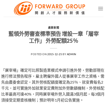
Skip
to
content
產業新聞
藍領外勞審查標準預告 增設一章「屠宰
工作」 外勞配額25％
POSTED ON
2015-12-25
BY
ADMIN
「屠宰場」確定可比照製造業模式申請引進外勞，勞動部現在
進行修法預告程序，雇主聘僱外國人從事屠宰工作之資格，需
先由農委會認定，其外勞核配額度確定為25％、就安費每名2
千元，並可實施外加就業安定費附加外勞數額機制，外勞核配
比率最高可達40%，同時屠宰場外勞入國滿3個月起，每3個月
須接受定期查核機制；預計明年1月初公告實施。