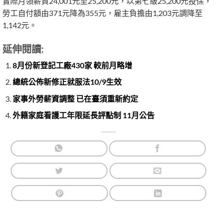
實際月領薪資24,001元至25,200元，以第七級25,200元投保，
勞工自付額由371元降為355元，雇主負擔由1,203元調降至
1,142元。
延伸閱讀:
8月份新登記工廠430家 較前月略增
總統公佈新修正就服法10/9生效
家事外勞薪資調整 已在臺須重新約定
外籍家庭看護工年限延長評點制 11月公告