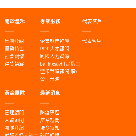
關於灃禾
專業服務
代表客戶
集團介紹
企業顧問輔導
代表客戶
優勢特色
PDP人才顧問
社會關懷
跨國人力資源
得獎榮耀
bailingsayhi
品牌由
灃禾管理顧問(股)
公司營運
黃金團隊
最新消息
管理顧問
防疫專區
人資顧問
產業新聞
團隊介紹
法令新知
就服乙級技術士
熱門課程