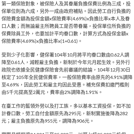
第一類保險對象，被保險人及其眷屬負擔保費比例為三成，投
保單位則為六成，另外一成由政府補貼。因此勞工自行負擔的
保險費金額為投保金額x保險費率(4.69%)x負擔比率x本人及眷
口人數；而無論雇主所聘員工是否帶眷屬，投保單位所負擔的
保費除員工外，也要加計平均眷口數，計算方式為投保金額x
保險費率(4.69%)x負擔比率x(1+0.61)。
受到少子化影響，健保署104年10月將平均眷口數由0.62人調
降至0.61人，減輕雇主負擔，新制於今年元月起生效。另外行
政院也依據全民健康保險會先前審議的結論，104年12月30日
核定了105年全民健保費率，一般保險費率由原先的4.91%調降
至4.69%，因此勞工和雇主均因此受惠。補充保費扣繳門檻則
由5千元提高至2萬元，費率由2%調降為1.91%。
在臺工作的藍領外勞以及打工族，多以基本工資投保，如不加
計眷口數，勞工自付金額原先為295元，新制實施後降為282
元；雇主負擔原先為955元，調降為906元。