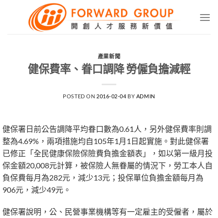
Skip
to
content
產業新聞
健保費率、眷口調降 勞僱負擔減輕
POSTED ON
2016-02-04
BY
ADMIN
健保署日前公告調降平均眷口數為0.61人，另外健保費率則調
整為4.69%，兩項措施均自105年1月1日起實施。對此健保署
已修正「全民健康保險保險費負擔金額表」，如以第一級月投
保金額20,008元計算，被保險人無眷屬的情況下，勞工本人自
負保費每月為282元，減少13元；投保單位負擔金額每月為
906元，減少49元。
健保署說明，公、民營事業機構等有一定雇主的受僱者，屬於