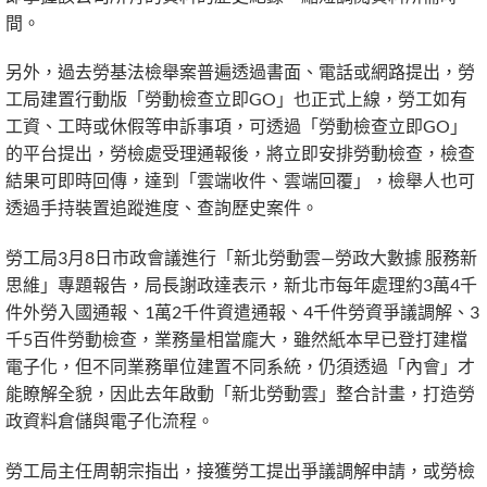
間。
另外，過去勞基法檢舉案普遍透過書面、電話或網路提出，勞
工局建置行動版「勞動檢查立即GO」也正式上線，勞工如有
工資、工時或休假等申訴事項，可透過「勞動檢查立即GO」
的平台提出，勞檢處受理通報後，將立即安排勞動檢查，檢查
結果可即時回傳，達到「雲端收件、雲端回覆」，檢舉人也可
透過手持裝置追蹤進度、查詢歷史案件。
勞工局3月8日市政會議進行「新北勞動雲—勞政大數據 服務新
思維」專題報告，局長謝政達表示，新北市每年處理約3萬4千
件外勞入國通報、1萬2千件資遣通報、4千件勞資爭議調解、3
千5百件勞動檢查，業務量相當龐大，雖然紙本早已登打建檔
電子化，但不同業務單位建置不同系統，仍須透過「內會」才
能瞭解全貌，因此去年啟動「新北勞動雲」整合計畫，打造勞
政資料倉儲與電子化流程。
勞工局主任周朝宗指出，接獲勞工提出爭議調解申請，或勞檢