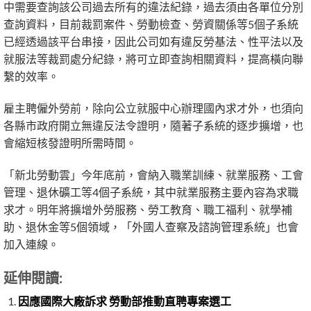
中需要查詢該公司過去所有的違法紀錄，過去須由各單位分別
查詢資料，目前裁罰案件、勞動檢查、勞資關係等5個子系統
已經透過該平台串接，因此公司如有違反勞基法、性平法以及
就服法等裁罰處分紀錄，將可立即查詢相關資料，提高橫向聯
繫的效率。
雇主聘僱外勞前，除向公立就服中心辦理國內求才外，也須向
各縣市政府開立無違反法令證明，隨著子系統的逐步擴增，也
會縮短核發證明所需時間。
「新北勞動雲」今年底前，會納入職業訓練、就業服務、工會
管理、退休礦工等4個子系統，其中就業服務主要內容為求職
求才。明年將擴增外勞服務、勞工教育、職工福利、就學補
助、退休金等5個領域，「外國人查察及諮詢管理系統」也會
加入連線。
延伸閱讀:
因應國際大廠訴求 勞動部推動直聘專案選工