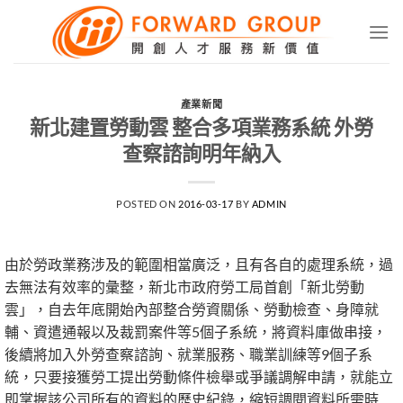
Skip
to
content
產業新聞
新北建置勞動雲 整合多項業務系統 外勞
查察諮詢明年納入
POSTED ON
2016-03-17
BY
ADMIN
由於勞政業務涉及的範圍相當廣泛，且有各自的處理系統，過
去無法有效率的彙整，新北市政府勞工局首創「新北勞動
雲」，自去年底開始內部整合勞資關係、勞動檢查、身障就
輔、資遣通報以及裁罰案件等5個子系統，將資料庫做串接，
後續將加入外勞查察諮詢、就業服務、職業訓練等9個子系
統，只要接獲勞工提出勞動條件檢舉或爭議調解申請，就能立
即掌握該公司所有的資料的歷史紀錄，縮短調閱資料所需時