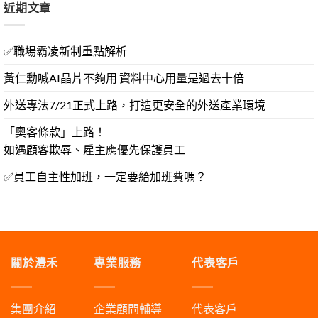
近期文章
✅職場霸凌新制重點解析
黃仁勳喊AI晶片不夠用 資料中心用量是過去十倍
外送專法7/21正式上路，打造更安全的外送產業環境
「奧客條款」上路！
如遇顧客欺辱、雇主應優先保護員工
✅員工自主性加班，一定要給加班費嗎？
關於灃禾
專業服務
代表客戶
集團介紹
企業顧問輔導
代表客戶