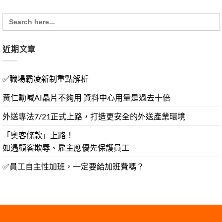
Search
for:
近期文章
✅職場霸凌新制重點解析
黃仁勳喊AI晶片不夠用 資料中心用量是過去十倍
外送專法7/21正式上路，打造更安全的外送產業環境
「奧客條款」上路！
如遇顧客欺辱、雇主應優先保護員工
✅員工自主性加班，一定要給加班費嗎？