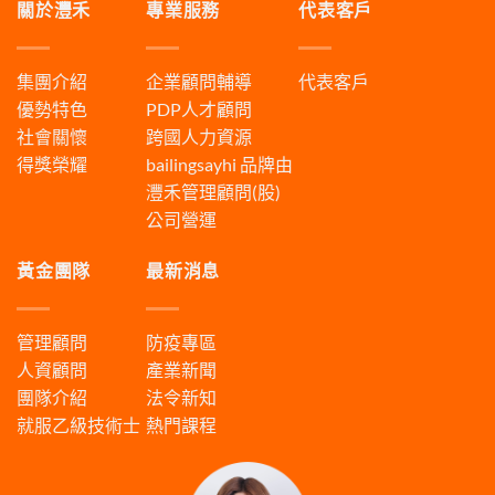
關於灃禾
專業服務
代表客戶
集團介紹
企業顧問輔導
代表客戶
優勢特色
PDP人才顧問
社會關懷
跨國人力資源
得獎榮耀
bailingsayhi
品牌由
灃禾管理顧問(股)
公司營運
黃金團隊
最新消息
管理顧問
防疫專區
人資顧問
產業新聞
團隊介紹
法令新知
就服乙級技術士
熱門課程