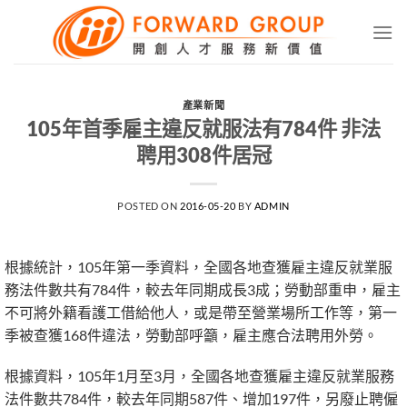
Skip
to
content
產業新聞
105年首季雇主違反就服法有784件 非法
聘用308件居冠
POSTED ON
2016-05-20
BY
ADMIN
根據統計，105年第一季資料，全國各地查獲雇主違反就業服
務法件數共有784件，較去年同期成長3成；勞動部重申，雇主
不可將外籍看護工借給他人，或是帶至營業場所工作等，第一
季被查獲168件違法，勞動部呼籲，雇主應合法聘用外勞。
根據資料，105年1月至3月，全國各地查獲雇主違反就業服務
法件數共784件，較去年同期587件、增加197件，另廢止聘僱