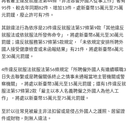
再者雇主違反就服法第44條「非法容留外國人從事工作」者有
95件、較去年同期82件、增加13件，處新臺幣15萬元至75萬
元罰鍰，廢止許可有7件。
其餘違法行為依序是23件違反就服法第57條第9款「其他違反
就服法或依就服法所發佈命令」，將處新臺幣6萬元至30萬元
罰鍰；違反就服務第57條第5款規定，「未依規定安排所聘外
國人接受健康檢查或未函報結果」有21件，將處新臺幣6萬元
至30萬元罰鍰。
4件違反就服法就服法第56條規定「所聘僱外國人有連續曠職3
日失去聯繫或是聘僱關係終止之情事未通報當地主管機關或警
察機關」，將處以新臺幣3萬元至15萬元罰鍰；還有1件違反就
服法第57條第2款「雇主以本人名義聘僱之外國人為他人工
作」，將處以新臺幣15萬元至75萬元罰鍰。
至於以往常見被雇主非法扣留或是侵占外國人之護照、居留證
件或財物，則無人違法。