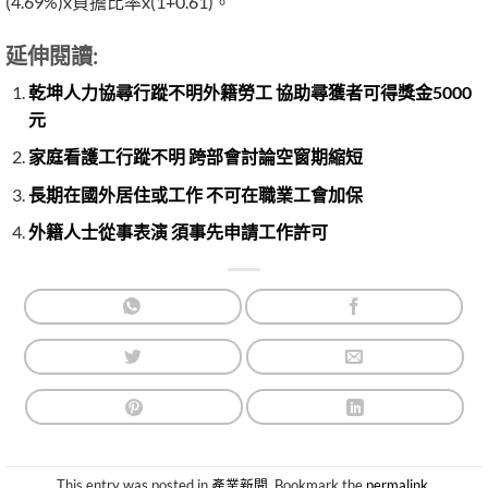
(4.69%)x負擔比率x(1+0.61)。
延伸閱讀:
乾坤人力協尋行蹤不明外籍勞工 協助尋獲者可得獎金5000
元
家庭看護工行蹤不明 跨部會討論空窗期縮短
長期在國外居住或工作 不可在職業工會加保
外籍人士從事表演 須事先申請工作許可
This entry was posted in
產業新聞
. Bookmark the
permalink
.