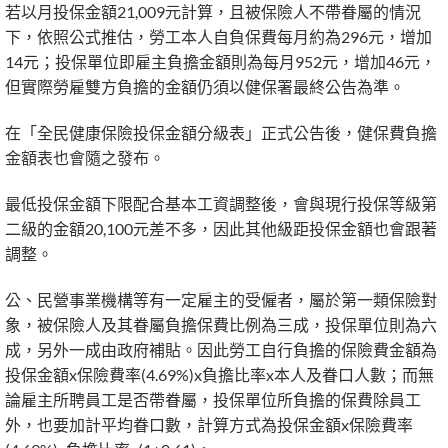
若以月投保金額21,009元計算，且被保險人不帶眷屬的情況
下，依照公式推估，勞工本人自負保費每月約為296元，增加
14元；投保單位即雇主負擔金額則為每月952元，增加46元，
但實際勞雇雙方負擔的金額仍須以健保署最終公告為準。
在「全民健康保險投保金額分級表」正式公告後，健保費負擔
金額表也會隨之發布。
最低投保金額下限配合基本工資調整後，會與現行投保等級第
二級的金額20,100元差不多，因此其他級距投保金額也會跟著
調整。
公、民營事業機構等有一定雇主的受僱者，屬於第一類保險對
象，被保險人及其眷屬負擔保費比例為三成，投保單位則為六
成，另外一成由政府補貼。因此勞工自行負擔的保險費金額為
投保金額x保險費率(4.69%)x負擔比率x本人及眷口人數；而無
論雇主所聘員工是否帶眷屬，投保單位所負擔的保費除員工
外，也要加計平均眷口數，計算方式為投保金額x保險費率