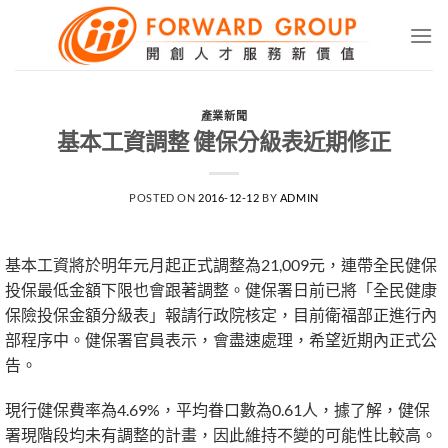
Skip
to
content
產業新聞
基本工資調整 健保分級表近期修正
POSTED ON
2016-12-12
BY
ADMIN
基本工資將於明年元月起正式調整為21,009元，連帶全民健保
投保最低金額下限也會跟著調整。健保署日前已將「全民健康
保險投保金額分級表」報請行政院核定，目前衛福部正進行內
部程序中。健保署官員表示，會盡速處理，希望近期內正式公
告。
現行健保費率為4.69%，平均眷口數為0.61人，據了解，健保
署現階段均未有調整的計畫，因此維持不變的可能性比較高。