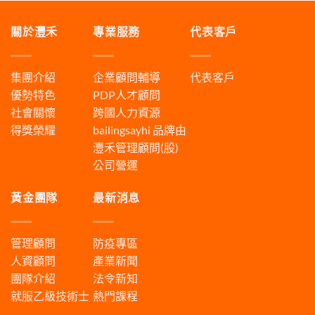
關於灃禾
專業服務
代表客戶
集團介紹
企業顧問輔導
代表客戶
優勢特色
PDP人才顧問
社會關懷
跨國人力資源
得獎榮耀
bailingsayhi
品牌由
灃禾管理顧問(股)
公司營運
黃金團隊
最新消息
管理顧問
防疫專區
人資顧問
產業新聞
團隊介紹
法令新知
就服乙級技術士
熱門課程