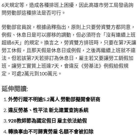
6天規定等，造成各種排班上困擾，因此高雄市勞工局發函詢
問勞動部這種排法是否可行。
勞動部官員說，根據函釋指出，原則上只要勞資雙方都同意，
例假、休息日是可以挪移的調動，但必須符合「沒有連續上班
超過6天」的規定。換言之，勞資雙方排班時，只要在第7天讓
勞工休假，且那天假是休息日或例假，之後再繼續上班就不違
法。但若該第7天若排訂為休息日，雇主若又要讓勞工銷假加
班，讓勞工實質上班達7天，會違反《勞基法》例假給假規
定，可處2萬元到100萬元。
延伸閱讀:
外勞行蹤不明逾5.2萬人 勞動部擬開會研商
違反勞基、性平法 新北建置查詢系統
928教師節為國定假日 雇主依法給假
轉換事由不可歸責勞雇 名額不會被扣除