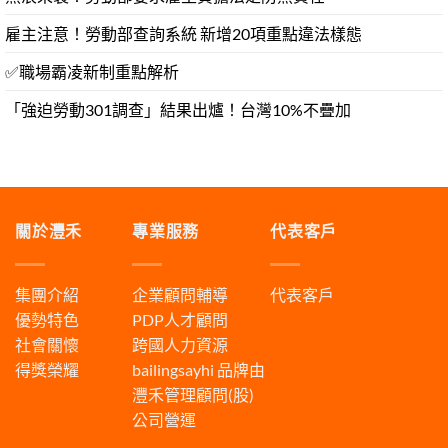
雇主注意！勞動部查詢系統 新增20項重點違法樣態
✅職場霸凌新制重點解析
「強迫勞動301調查」結果出爐！台灣10%不疊加
關於灃禾
專業服務
代表客戶
集團介紹
企業顧問輔導
代表客戶
優勢特色
PDP人才顧問
社會關懷
跨國人力資源
得獎榮耀
bailingsayhi
品牌由
灃禾管理顧問(股)
公司營運