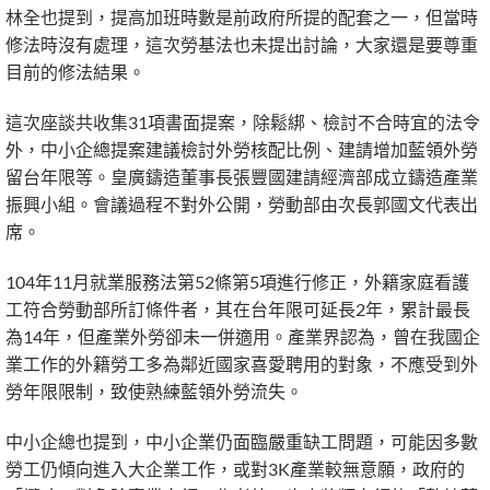
林全也提到，提高加班時數是前政府所提的配套之一，但當時
修法時沒有處理，這次勞基法也未提出討論，大家還是要尊重
目前的修法結果。
這次座談共收集31項書面提案，除鬆綁、檢討不合時宜的法令
外，中小企總提案建議檢討外勞核配比例、建請增加藍領外勞
留台年限等。皇廣鑄造董事長張豐國建請經濟部成立鑄造產業
振興小組。會議過程不對外公開，勞動部由次長郭國文代表出
席。
104年11月就業服務法第52條第5項進行修正，外籍家庭看護
工符合勞動部所訂條件者，其在台年限可延長2年，累計最長
為14年，但產業外勞卻未一併適用。產業界認為，曾在我國企
業工作的外籍勞工多為鄰近國家喜愛聘用的對象，不應受到外
勞年限限制，致使熟練藍領外勞流失。
中小企總也提到，中小企業仍面臨嚴重缺工問題，可能因多數
勞工仍傾向進入大企業工作，或對3K產業較無意願，政府的