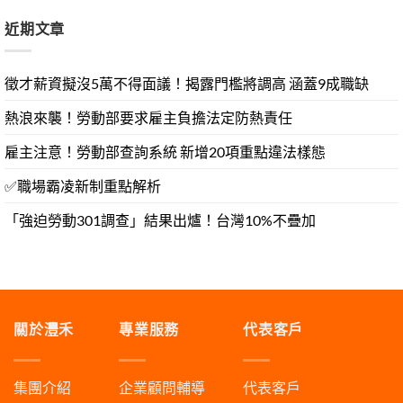
近期文章
徵才薪資擬沒5萬不得面議！揭露門檻將調高 涵蓋9成職缺
熱浪來襲！勞動部要求雇主負擔法定防熱責任
雇主注意！勞動部查詢系統 新增20項重點違法樣態
✅職場霸凌新制重點解析
「強迫勞動301調查」結果出爐！台灣10%不疊加
關於灃禾
專業服務
代表客戶
集團介紹
企業顧問輔導
代表客戶