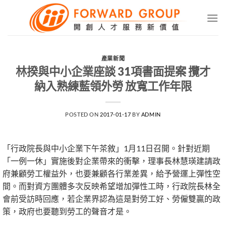
Skip
to
content
產業新聞
林揆與中小企業座談 31項書面提案 攬才
納入熟練藍領外勞 放寬工作年限
POSTED ON
2017-01-17
BY
ADMIN
「行政院長與中小企業下午茶敘」1月11日召開。針對近期
「一例一休」實施後對企業帶來的衝擊，理事長林慧瑛建請政
府兼顧勞工權益外，也要兼顧各行業差異，給予營運上彈性空
間。而對資方團體多次反映希望增加彈性工時，行政院長林全
會前受訪時回應，若企業界認為這是對勞工好、勞僱雙贏的政
策，政府也要聽到勞工的聲音才是。