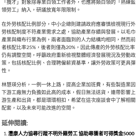
「攬才」對象除專業白領工作者外，也應將類白領的「熟練藍
領勞工」納入，研議放寬年限限制。
在外勞核配比例部分，中小企總則建請政府應審慎檢視現行外
勞核配制度不符產業需求之處，協助產業存續與發展。以毛巾
產業與織布行業為例，兩者面臨到的人力結構均相同，然而前
者核配比率25%，後者則僅為20%，因此傳產的外勞核配比率
仍有調整空間，呼籲政府重新檢視整體經濟發展現況及勞動政
策，包括核配比例、合理聘僱薪資基準，讓外勞政策可更具彈
性。
林慧瑛分析，一例一休上路，提高企業加班費，有些製造業因
下游工廠無力負擔如此高的成本，假日無法送貨，連帶影響上
游生產和出貨，都是環環相扣，希望在這次座談會中了解相關
配套，以及未來可能改進的空間。
延伸閱讀:
灃康人力協尋行蹤不明外籍勞工 協助尋獲者可得獎金5000