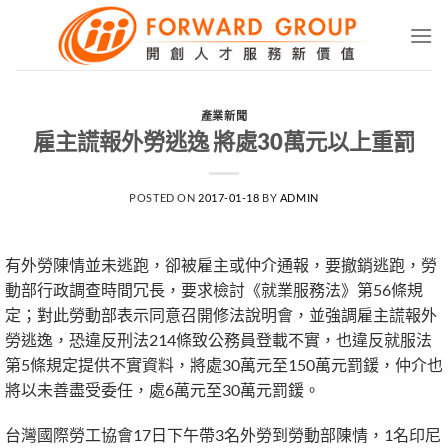
Skip
to
content
產業新聞
雇主謊報外勞逃逸 將處30萬元以上重罰
POSTED ON
2017-01-18
BY
ADMIN
有外勞陳情並未逃跑，卻被雇主或仲介通報，要撤銷逃跑，勞
動部行政調查時間冗長，要求檢討《就業服務法》第56條規
定；對此勞動部表示同意召開修法說明會，並強調雇主謊報外
勞逃逸，恐違反刑法214條致公務員登載不實，也違反就服法
第5條規定提供不實資料，將處30萬元至150萬元罰鍰，仲介也
將以未善盡受委任，處6萬元至30萬元罰鍰。
台灣國際勞工協會17日下午帶3名外勞到勞動部陳情，1名印尼