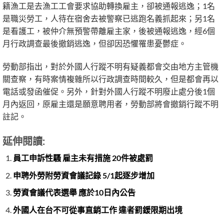
籍漁工是去漁工工會要求協助轉換雇主，卻被通報逃逸；1名
是職災勞工，人待在宿舍去被警察已逃跑名義抓起來；另1名
是看護工，被仲介無預警帶離雇主家，後被通報逃逸，經6個
月行政調查最後撤銷逃逸，但卻因恐懼罹患憂鬱症。
勞動部指出，對於外國人行蹤不明有疑義都會交由地方主管機
關查察，有時案情複雜所以行政調查時間較久，但是都會再以
電話或發函催促。另外，針對外國人行蹤不明廢止處分後1個
月內返回，原雇主還是願意聘用者，勞動部將會撤銷行蹤不明
註記。
延伸閱讀:
員工申訴性騷 雇主未有措施 20件被處罰
申聘外勞附勞資會議記錄 5/1起逐步增加
勞資會議代表選舉 應於10日內公告
外國人在台不可從事直銷工作 違者罰鍰限期出境