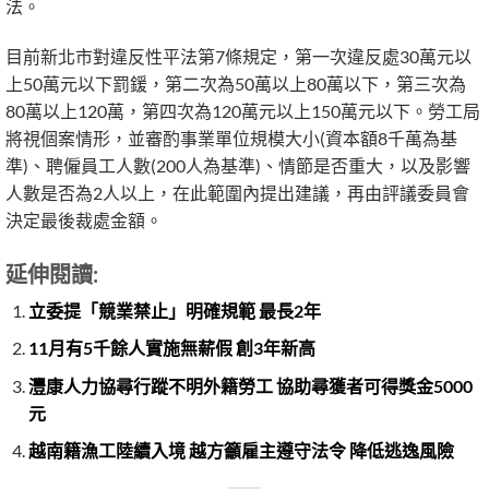
法。
目前新北市對違反性平法第7條規定，第一次違反處30萬元以
上50萬元以下罰鍰，第二次為50萬以上80萬以下，第三次為
80萬以上120萬，第四次為120萬元以上150萬元以下。勞工局
將視個案情形，並審酌事業單位規模大小(資本額8千萬為基
準)、聘僱員工人數(200人為基準)、情節是否重大，以及影響
人數是否為2人以上，在此範圍內提出建議，再由評議委員會
決定最後裁處金額。
延伸閱讀:
立委提「競業禁止」明確規範 最長2年
11月有5千餘人實施無薪假 創3年新高
灃康人力協尋行蹤不明外籍勞工 協助尋獲者可得獎金5000
元
越南籍漁工陸續入境 越方籲雇主遵守法令 降低逃逸風險