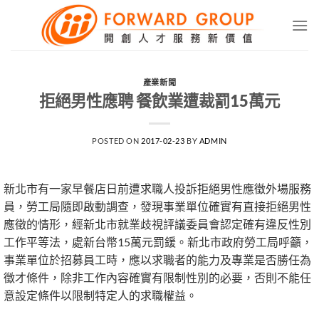
Skip
to
content
產業新聞
拒絕男性應聘 餐飲業遭裁罰15萬元
POSTED ON
2017-02-23
BY
ADMIN
新北市有一家早餐店日前遭求職人投訴拒絕男性應徵外場服務
員，勞工局隨即啟動調查，發現事業單位確實有直接拒絕男性
應徵的情形，經新北市就業歧視評議委員會認定確有違反性別
工作平等法，處新台幣15萬元罰鍰。新北市政府勞工局呼籲，
事業單位於招募員工時，應以求職者的能力及專業是否勝任為
徵才條件，除非工作內容確實有限制性別的必要，否則不能任
意設定條件以限制特定人的求職權益。