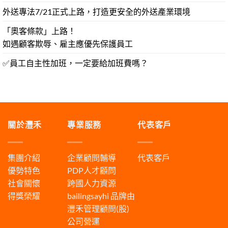
外送專法7/21正式上路，打造更安全的外送產業環境
「奧客條款」上路！
如遇顧客欺辱、雇主應優先保護員工
✅員工自主性加班，一定要給加班費嗎？
關於灃禾
專業服務
代表客戶
集團介紹
企業顧問輔導
代表客戶
優勢特色
PDP人才顧問
社會關懷
跨國人力資源
得獎榮耀
bailingsayhi
品牌由
灃禾管理顧問(股)
公司營運