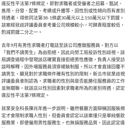
違反性平法第7條規定，即對求職者或受僱者之招募、甄試、
進用、分發、配置、考績或升遷等，因性別或性傾向而有差別
待遇者，得依同法第38-1條處30萬元以上150萬元以下罰鍰。
該案經就歧評議委員會考量公司規模較小，可歸責程度較低，
酌減罰鍰二分之一。
去年9月有男性求職者打電話至該公司應徵服務員，對方以
「我們不請男生」為由拒絕，因此向勞工局投訴性別歧視，該
局調查過程中發現該店確實直接拒絕男性應徵，負責人接受訪
談時解釋，因外場服務員須穿裙裝制服，所以才會直接回覆不
請男生，顯見對於求職條件確有性別的限制。新北市就業歧視
評議委員會則認為，求職者的性別與是否能勝任服務員的工作
並無關聯，就該店以性別因素對求職者所為的差別待遇，認定
違反性平法第7條規定。
就業安全科長陳兆年進一步說明，雖然餐廳方面辯稱因服裝規
定才會限制求職人性別，但委員會認定以該案僅只是單純餐飲
服務業，即便僱用男性服務生，也無損服務品質，因此認定違