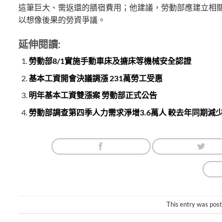
這筆巨大、需返還的膳宿費用；他建議，勞動部應建立相
以想像後果的勞資爭議。
延伸閱讀:
勞動部8/1實施手動車床及搪床等機械安全認證
基本工資開會決議調漲 231萬勞工受惠
明年基本工資雙漲案 勞動部正式公告
勞動部調查第四季人力需求淨增3.6萬人 較去年同期減
This entry was pos