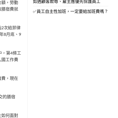
如遇顧客欺辱、雇主應優先保護員工
金額，勞動
取膳宿費就
✅員工自主性加班，一定要給加班費嗎？
2次給菲律
年8月底、9
中，第4條工
入國工作費
宿費，現在
交的膳宿
主如何面對