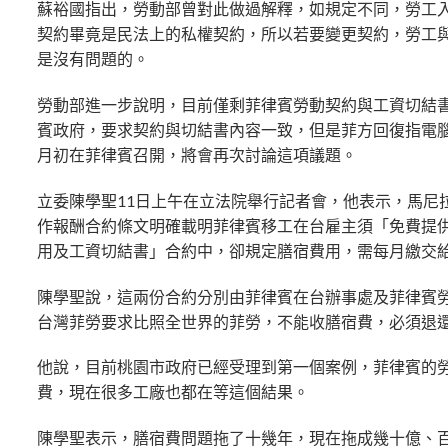
蘇裕國指出，勞動部曾對此做過解釋，如規定不同，勞工
契約畢竟是民法上的私權契約，所以若要變更契約，勞工
是沒有問題的。
勞動部進一步說明，目前僅剩菲律賓勞動契約與工資切結
賓政府，要求契約與切結書內容一致，但是菲方回復指電腦
月初在菲律賓召開，將會再次討論這項議題。
立委陳學聖11日上午在立法院舉行記者會，他表示，馬尼
作報酬合約條文明確載明菲律賓移工在台雇主須「免費提
用及工資切結書」合約中，卻規定膳宿費用，需每月繳交
陳學聖說，這兩份合約分別由菲律賓在台辦事處及菲律賓
台灣菲勞要求比照全世界的菲勞，不能收膳宿費，必須退
他說，目前桃園市政府已經受理到第一個案例，菲律賓的
費，現在很多工廠也都在等這個結果。
陳學聖表示，膳宿費問題拖了十幾年，現在拖成幾十億、