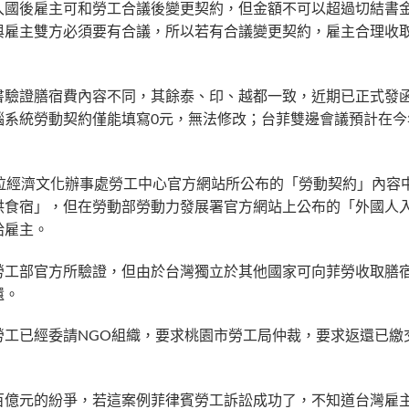
入國後雇主可和勞工合議後變更契約，但金額不可以超過切結書
與雇主雙方必須要有合議，所以若有合議變更契約，雇主合理收
書驗證膳宿費內容不同，其餘泰、印、越都一致，近期已正式發函
系統勞動契約僅能填寫0元，無法修改；台菲雙邊會議預計在今
拉經濟文化辦事處勞工中心官方網站所公布的「勞動契約」內容
供食宿」，但在勞動部勞動力發展署官方網站上公布的「外國人
給雇主。
勞工部官方所驗證，但由於台灣獨立於其他國家可向菲勞收取膳
還。
勞工已經委請NGO組織，要求桃園市勞工局仲裁，要求返還已繳
百億元的紛爭，若這案例菲律賓勞工訴訟成功了，不知道台灣雇