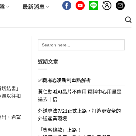
隊
最新消息
Search
for:
近期文章
✅職場霸凌新制重點解析
資切結書」
黃仁勳喊AI晶片不夠用 資料中心用量是
返還以往扣
過去十倍
外送專法7/21正式上路，打造更安全的
提出，希望
外送產業環境
「奧客條款」上路！