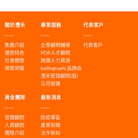
關於灃禾
專業服務
代表客戶
集團介紹
企業顧問輔導
代表客戶
優勢特色
PDP人才顧問
社會關懷
跨國人力資源
得獎榮耀
bailingsayhi
品牌由
灃禾管理顧問(股)
公司營運
黃金團隊
最新消息
管理顧問
防疫專區
人資顧問
產業新聞
團隊介紹
法令新知