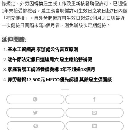
條規定，外勞因轉換雇主或工作致重新核發聘僱許可，已超過
1年未接受健檢者，雇主應自聘僱許可生效日之次日起7日內做
「補充健檢」。自外勞聘僱許可生效日起滿6個月之日與最近
一次健檢日間隔未滿5個月者，則免辦該次定期健檢。
延伸閱讀:
基本工資調高 泰辦處公告審查原則
端午節法定假日適逢周六 雇主應給薪補假
家庭看護工調派養護機構 3年不超過18個月
菲勞薪資17,500元 MECO優先認證 其餘雇主須面談