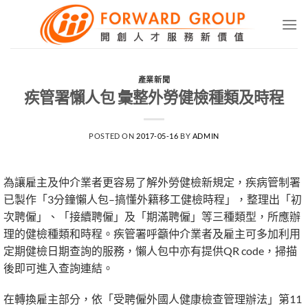
Skip
to
content
產業新聞
疾管署懶人包 彙整外勞健檢種類及時程
POSTED ON
2017-05-16
BY
ADMIN
為讓雇主及仲介業者更容易了解外勞健檢新規定，疾病管制署
已製作「3分鐘懶人包–搞懂外籍移工健檢時程」，整理出「初
次聘僱」、「接續聘僱」及「期滿聘僱」等三種類型，所應辦
理的健檢種類和時程。疾管署呼籲仲介業者及雇主可多加利用
定期健檢日期查詢的服務，懶人包中亦有提供QR code，掃描
後即可進入查詢連結。
在轉換雇主部分，依「受聘僱外國人健康檢查管理辦法」第11