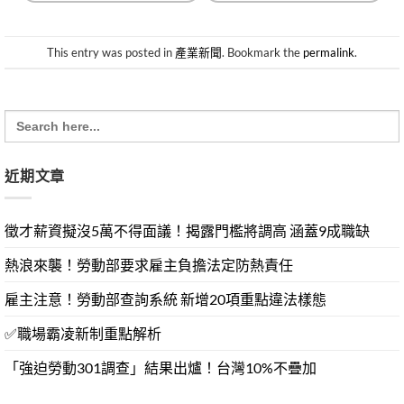
This entry was posted in
產業新聞
. Bookmark the
permalink
.
Search
for:
近期文章
徵才薪資擬沒5萬不得面議！揭露門檻將調高 涵蓋9成職缺
熱浪來襲！勞動部要求雇主負擔法定防熱責任
雇主注意！勞動部查詢系統 新增20項重點違法樣態
✅職場霸凌新制重點解析
「強迫勞動301調查」結果出爐！台灣10%不疊加