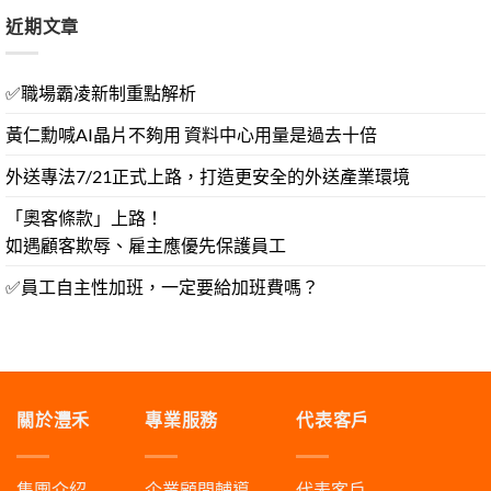
近期文章
✅職場霸凌新制重點解析
黃仁勳喊AI晶片不夠用 資料中心用量是過去十倍
外送專法7/21正式上路，打造更安全的外送產業環境
「奧客條款」上路！
如遇顧客欺辱、雇主應優先保護員工
✅員工自主性加班，一定要給加班費嗎？
關於灃禾
專業服務
代表客戶
集團介紹
企業顧問輔導
代表客戶