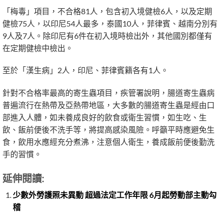
「梅毒」項目，不合格81人，包含初入境健檢6人，以及定期
健檢75人，以印尼54人最多，泰國10人，菲律賓、越南分別有
9人及7人。除印尼有6件在初入境時檢出外，其他國別都僅有
在定期健檢中檢出。
至於「漢生病」2人，印尼、菲律賓籍各有1人。
針對不合格率最高的寄生蟲項目，疾管署說明，腸道寄生蟲病
普遍流行在熱帶及亞熱帶地區，大多數的腸道寄生蟲是經由口
部進入人體，如未養成良好的飲食或衛生習慣，如生吃、生
飲、飯前便後不洗手等，將提高感染風險。呼籲平時應避免生
食，飲用水應經充分煮沸，注意個人衛生，養成飯前便後勤洗
手的習慣。
延伸閱讀:
少數外勞護照未異動 超過法定工作年限 6月起勞動部主動勾
稽